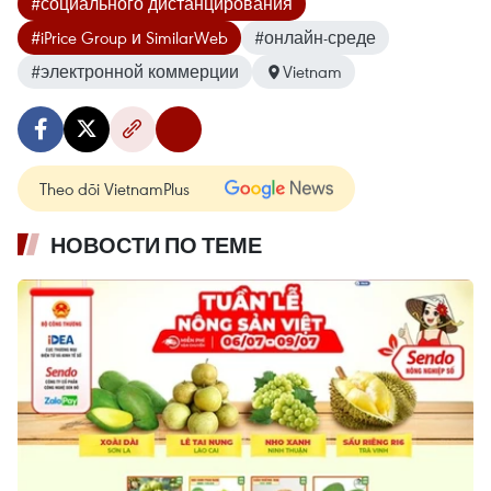
#социального дистанцирования
#iPrice Group и SimilarWeb
#онлайн-среде
#электронной коммерции
Vietnam
Theo dõi VietnamPlus
НОВОСТИ ПО ТЕМЕ