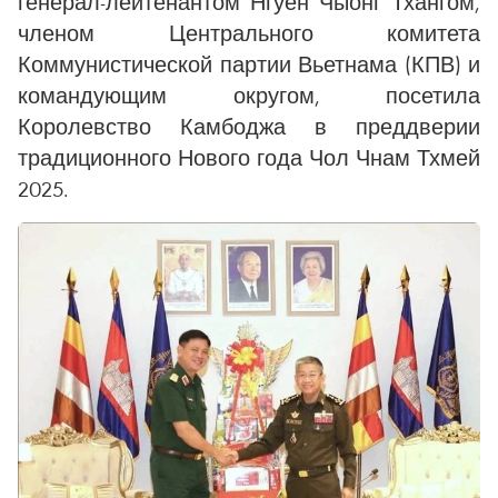
генерал-лейтенантом Нгуен Чыонг Тхангом,
членом Центрального комитета
Коммунистической партии Вьетнама (КПВ) и
командующим округом, посетила
Королевство Камбоджа в преддверии
традиционного Нового года Чол Чнам Тхмей
2025.