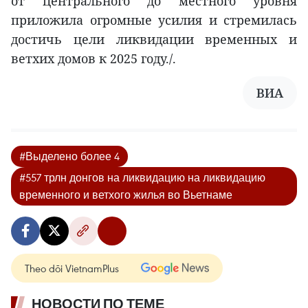
от центрального до местного уровня
приложила огромные усилия и стремилась
достичь цели ликвидации временных и
ветхих домов к 2025 году./.
ВИА
#Выделено более 4
#557 трлн донгов на ликвидацию на ликвидацию
временного и ветхого жилья во Вьетнаме
Theo dõi VietnamPlus
НОВОСТИ ПО ТЕМЕ