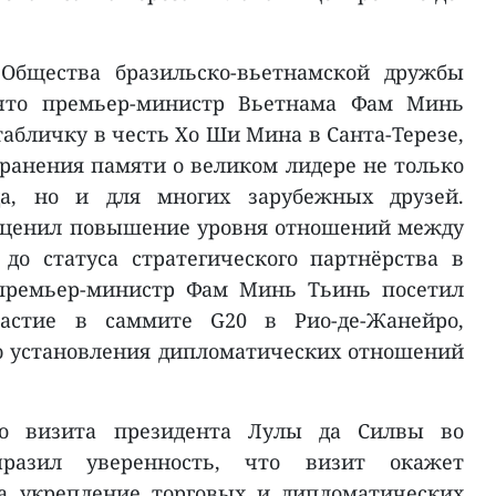
 Общества бразильско-вьетнамской дружбы
 что премьер-министр Вьетнама Фам Минь
абличку в честь Хо Ши Мина в Санта-Терезе,
ранения памяти о великом лидере не только
да, но и для многих зарубежных друзей.
оценил повышение уровня отношений между
до статуса стратегического партнёрства в
а премьер-министр Фам Минь Тьинь посетил
астие в саммите G20 в Рио-де-Жанейро,
ю установления дипломатических отношений
го визита президента Лулы да Силвы во
разил уверенность, что визит окажет
а укрепление торговых и дипломатических