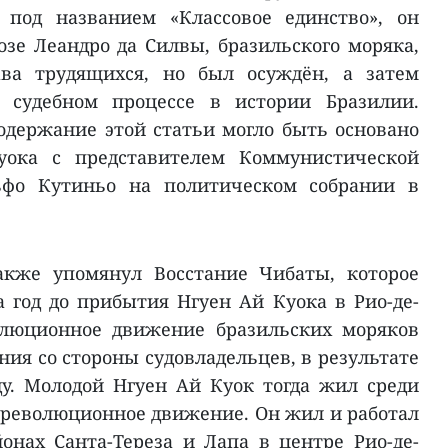
од названием «Классовое единство», он
зе Леандро да Силвы, бразильского моряка,
ава трудящихся, но был осуждён, а затем
 судебном процессе в истории Бразилии.
содержание этой статьи могло быть основано
уока с представителем Коммунистической
ьфо Кутиньо на политическом собрании в
акже упомянул Восстание Чибаты, которое
а год до прибытия Нгуен Ай Куока в Рио-де-
олюционное движение бразильских моряков
ия со стороны судовладельцев, в результате
у. Молодой Нгуен Ай Куок тогда жил среди
х революционное движение. Он жил и работал
онах Санта-Тереза и Лапа в центре Рио-де-