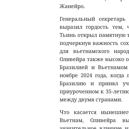
Жанейро.
Генеральный секретарь
выразил гордость тем,
Тьинь открыл памятную т
подчеркнув важность сох
для вьетнамского наро
Оливейра также высоко 
Бразилией и Вьетнамом 
ноябре 2024 года, когд
Бразилию и принял уч
приуроченном к 35-лети
между двумя странами.
Что касается нынешне
Вьетнам, Оливейра вы
значительное влияние н