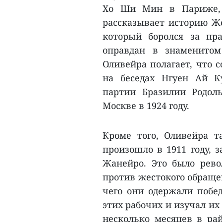
Хо Ши Мин в Париже, п
рассказывает историю Жо
который боролся за пр
оправдан в знаменитом
Оливейра полагает, что 
на беседах Нгуен Ай К
партии Бразилии Родол
Москве в 1924 году.
Кроме того, Оливейра т
произошло в 1911 году, з
Жанейро. Это было рев
против жестокого обращен
чего они одержали побед
этих рабочих и изучал и
несколько месяцев в рай