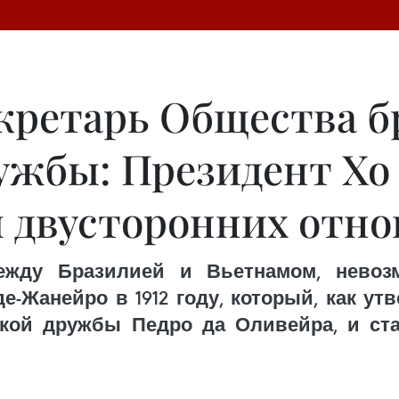
кретарь Общества б
ужбы: Президент Х
 двусторонних отн
ежду Бразилией и Вьетнамом, невоз
е-Жанейро в 1912 году, который, как ут
кой дружбы Педро да Оливейра, и ст