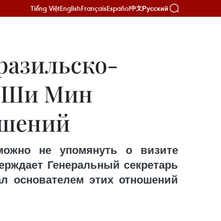
Tiếng Việt
English
Français
Español
Русский
中文
разильско-
о Ши Мин
ошений
можно не упомянуть о визите
верждает Генеральный секретарь
ал основателем этих отношений