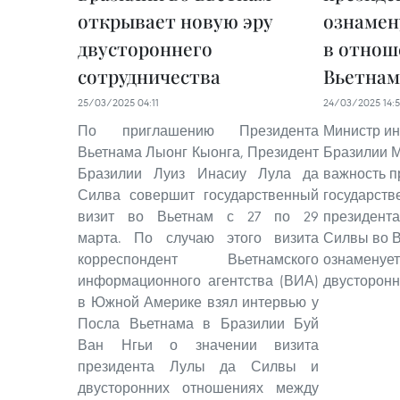
открывает новую эру
ознамен
двустороннего
в отнош
сотрудничества
Вьетна
25/03/2025 04:11
24/03/2025 14:
По приглашению Президента
Министр ин
Вьетнама Лыонг Кыонга, Президент
Бразилии М
Бразилии Луиз Инасиу Лула да
важность п
Силва совершит государственный
государств
визит во Вьетнам с 27 по 29
президента
марта. По случаю этого визита
Силвы во В
корреспондент Вьетнамского
ознаменует
информационного агентства (ВИА)
двусторонн
в Южной Америке взял интервью у
Посла Вьетнама в Бразилии Буй
Ван Нгьи о значении визита
президента Лулы да Силвы и
двусторонних отношениях между