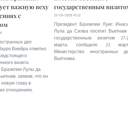
ует важную веху
государственным визито
ениях с
23/03/2025 10:22
мом
Президент Бразилии Луис Инас
Лула да Силва посетит Вьетнам
55
государственным визитом 27-
остранных дел
марта, сообщило 23 март
ауро Виейра отметил
Министерство иностранных д
редстоящего
Вьетнама.
енного визита
 Бразилии Лулы да
ьетнам, заявив, что он
 новую главу в
их отношениях.