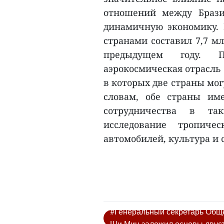
отношений между Брази
динамичную экономику. 
странами составил 7,7 м
предыдущем году. П
аэрокосмическая отрасль
в которых две страны мог
словам, обе страны им
сотрудничества в так
исследование тропичес
автомобилей, культура и с
#Генеральный секретарь Обще
Ши Мин заложил основы двус