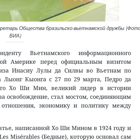
кретарь Общества бразильско-вьетнамской дружбы (Фото
ВИА)
нденту Вьетнамского информационного
ной Америке перед официальным визитом
уиза Инасиу Лулы да Силвы во Вьетнам по
 Лыонг Кыонга с 27 по 29 марта, Педро да
что Хо Ши Мин, великий лидер в истории
за освобождение, стал мостом, соединяющим
е отношения, экономику и политику между
атье, написанной Хо Ши Мином в 1924 году и
Les Misérables (Бедные), которую основал сам