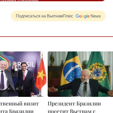
Подписаться на ВьетнамПлюс
ственный визит
Президент Бразилии
нта Бразилии
посетит Вьетнам с