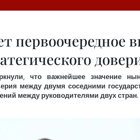
ет первоочередное 
атегического довер
ркнули, что важнейшее значение нын
верия между двумя соседними государс
ений между руководителями двух стран.