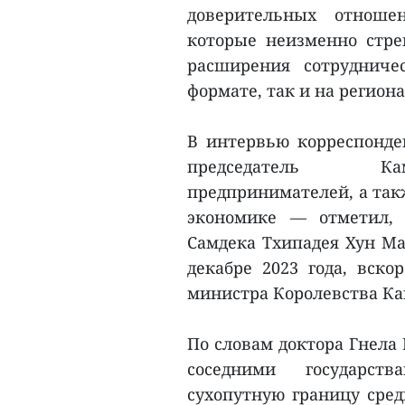
доверительных отноше
которые неизменно стре
расширения сотрудниче
формате, так и на регио
В интервью корреспонде
председатель Камб
предпринимателей, а так
экономике — отметил,
Самдека Тхипадея Хун Ма
декабре 2023 года, вско
министра Королевства Ка
По словам доктора Гнела
соседними государс
сухопутную границу сред