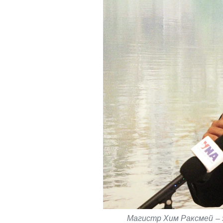
Магистр Хим Раксмей — 