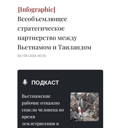
Всеобъемлющее
стратегическое
партнерство между
Вьетнамом и Таиландом
06/08/2026 00:30
ПОДКАСТ
Вьетнамские
рабочие отважно
спасли человека во
время
землетрясения в