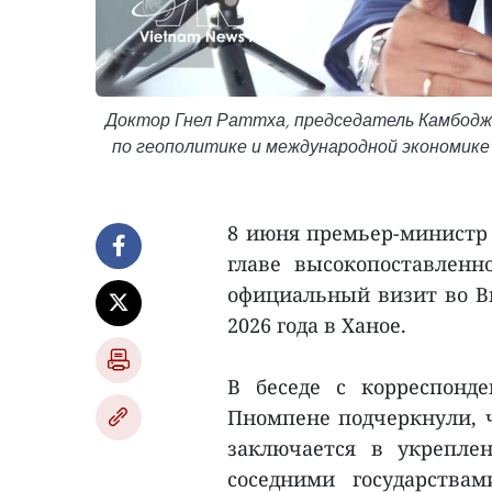
Доктор Гнел Раттха, председатель Камбодж
по геополитике и международной экономике
8 июня премьер-министр 
главе высокопоставленн
официальный визит во В
2026 года в Ханое.
В беседе с корреспонд
Пномпене подчеркнули, 
заключается в укрепле
соседними государства