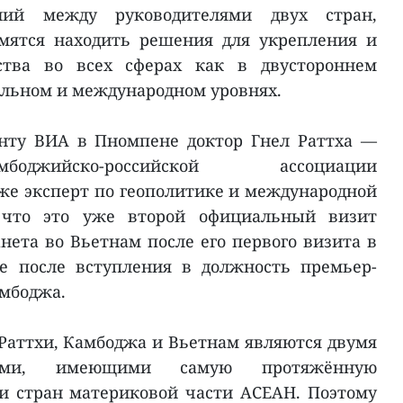
ний между руководителями двух стран,
мятся находить решения для укрепления и
ства во всех сферах как в двустороннем
нальном и международном уровнях.
нту ВИА в Пномпене доктор Гнел Раттха —
оджийско-российской ассоциации
же эксперт по геополитике и международной
 что это уже второй официальный визит
нета во Вьетнам после его первого визита в
ре после вступления в должность премьер-
мбоджа.
 Раттхи, Камбоджа и Вьетнам являются двумя
твами, имеющими самую протяжённую
и стран материковой части АСЕАН. Поэтому