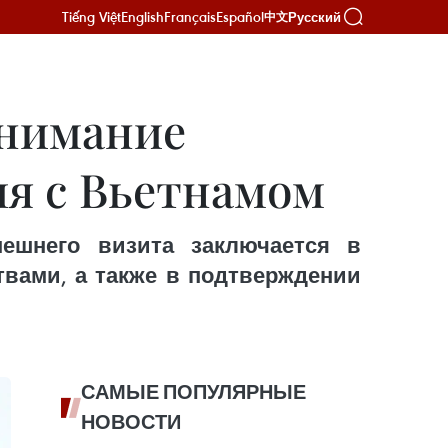
Tiếng Việt
English
Français
Español
Русский
中文
внимание
ия с Вьетнамом
ешнего визита заключается в
твами, а также в подтверждении
САМЫЕ ПОПУЛЯРНЫЕ
НОВОСТИ