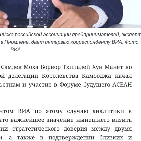
ийско-российской ассоциации предпринимателей, экспер
 в Пномпене, даёт интервью корреспонденту ВИА. Фото:
ВИА
Самдек Моха Борвор Тхипадей Хун Манет во
ой делегации Королевства Камбоджа начал
ьетнам и участие в Форуме будущего АСЕАН
ентом ВИА по этому случаю аналитики в
что важнейшее значение нынешнего визита
нии стратегического доверия между двумя
ми, а также в подтверждении близких и