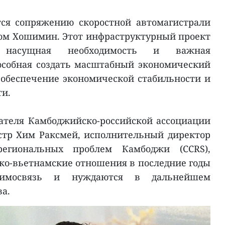
тся сопряжению скоростной автомагистрали
дом Хошимин. Этот инфраструктурный проект
к насущная необходимость и важная
особная создать масштабный экономический
 обеспечение экономической стабильности и
ти.
ателя Камбоджийско-российской ассоциации
стр Хим Раксмей, исполнительный директор
региональных проблем Камбоджи (CCRS),
ко-вьетнамские отношения в последние годы
аимосвязь и нуждаются в дальнейшем
а.