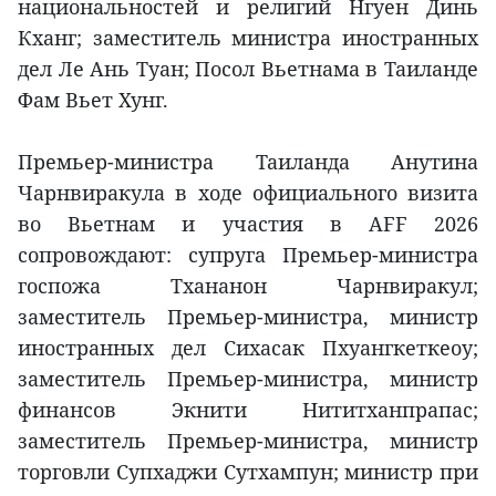
национальностей и религий Нгуен Динь
Кханг; заместитель министра иностранных
дел Ле Ань Туан; Посол Вьетнама в Таиланде
Фам Вьет Хунг.
Премьер-министра Таиланда Анутина
Чарнвиракула в ходе официального визита
во Вьетнам и участия в AFF 2026
сопровождают: супруга Премьер-министра
госпожа Тхананон Чарнвиракул;
заместитель Премьер-министра, министр
иностранных дел Сихасак Пхуангкеткеоу;
заместитель Премьер-министра, министр
финансов Экнити Нититханпрапаc;
заместитель Премьер-министра, министр
торговли Супхаджи Сутхампун; министр при