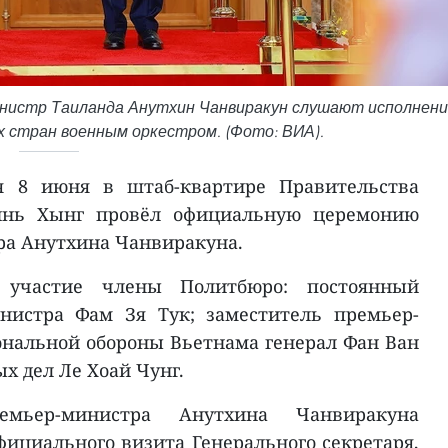
инистр Таиланда Анутхин Чанвиракун слушают исполнен
х стран военным оркестром. (Фото: ВИА).
я 8 июня в штаб-квартире Правительства
инь Хынг провёл официальную церемонию
ра Анутхина Чанвиракуна.
участие члены Политбюро: постоянный
нистра Фам Зя Тук; заместитель премьер-
нальной обороны Вьетнама генерал Фан Ван
х дел Ле Хоай Чунг.
мьер-министра Анутхина Чанвиракуна
фициального визита Генерального секретаря,