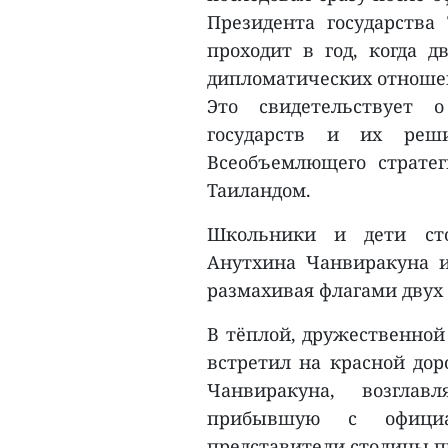
Президента государства
проходит в год, когда д
дипломатических отношений
Это свидетельствует 
государств и их реш
Всеобъемлющего страте
Таиландом.
Школьники и дети сто
Анутхина Чанвиракуна и
размахивая флагами двух 
В тёплой, дружественно
встретил на красной до
Чанвиракуна, возглав
прибывшую с офици
представители столицы п