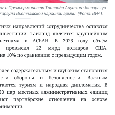
нг и Премьер-министр Таиланда Анутхин Чанвиракун
араула Вьетнамской народной армии. (Фото: ВИА).
тных направлений сотрудничества остаются
инвестиции. Таиланд является крупнейшим
Вьетнама в АСЕАН. В 2025 году объём
вли превысил 22 млрд долларов США,
а 10% по сравнению с предыдущим годом.
олее содержательным и глубоким становится
асти обороны и безопасности. Важным
таются туризм и народная дипломатия. В
 20 пар местных административных единиц
ают партнёрские отношения на основе
онимании.