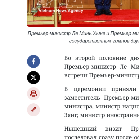
Премьер-министр Ле Минь Хынг и Премьер-м
государственных гимнов дву
Во второй половине дн
Премьер-министр Ле М
встречи Премьер-минист
В церемонии приняли 
заместитель Премьер-ми
министра, министр нацио
Зянг; министр иностранны
Нынешний визит Пре
последовал сразу после о