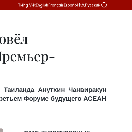
Tiếng Việt
English
Français
Español
Русский
中文
овёл
Премьер-
 Таиланда Анутхин Чанвиракун
третьем Форуме будущего АСЕАН