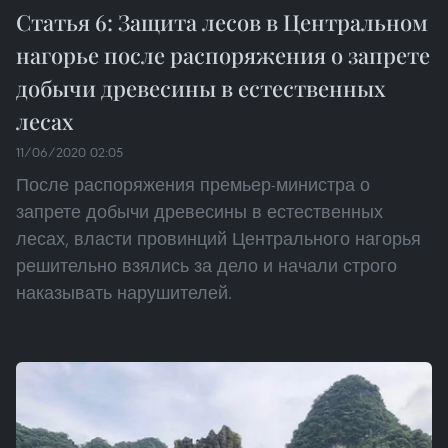
Статья 6: Защита лесов в Центральном
нагорье после распоряжения о запрете
добычи древесины в естественных
лесах
11/06/2020 02:05
После распоряжения премьер-министра о
запрете добычи древесины в естественных
лесах, власти провинций Центрального нагорья
решительно взялись за дело и начали строго
наказывать нарушителей.