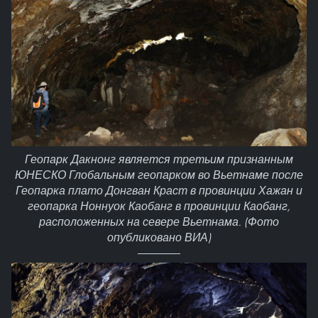
Геопарк Дакнонг является третьим признанным
ЮНЕСКО Глобальным геопарком во Вьетнаме после
Геопарка плато Донгван Краст в провинции Хажан и
геопарка Ноннуок Каобанг в провинции Каобанг,
расположенных на севере Вьетнама. (Фото
опубликовано ВИА)