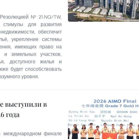
 Резолюцией № 21-NQ/TW,
 стимулы для развития
 недвижимости, обеспечит
льё, укрепление системы
ления, имеющих право на
 и земельных участков,
ья, доступного жилья и
кже будет способствовать
азумного уровня.
е выступили в
6 года
 в международном финале