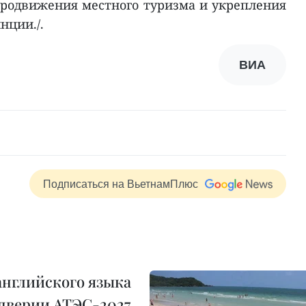
продвижения местного туризма и укрепления
нции./.
ВИА
Подписаться на ВьетнамПлюс
английского языка
ддверии АТЭС-2027