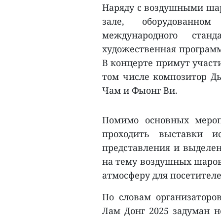
Наряду с воздушными шар
зале, оборудованно
международного станд
художественная программ
В концерте примут участ
том числе композитор Ды
Чам и Фыонг Ви.
Помимо основных мероп
проходить выставки и
представления и выделе
на тему воздушных шаров
атмосферу для посетителе
По словам организаторо
Лам Донг 2025 задуман н