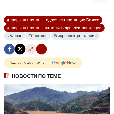
#прорыва плотины гидроэлектростанции Баккхе
#прорыва плотиныплотины гидроэлектростанции
#Баккхе
#Лангшон
#гидроэлектростанции
Theo dõi VietnamPlus
НОВОСТИ ПО ТЕМЕ