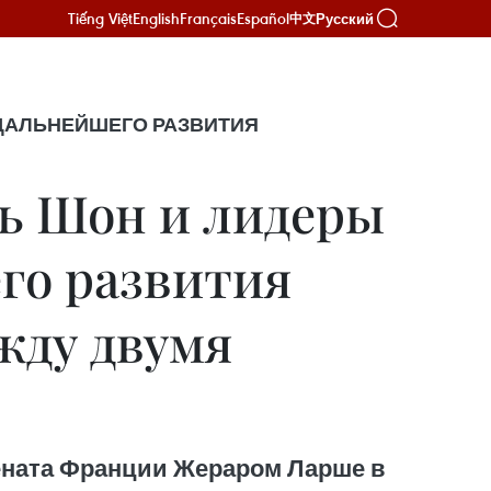
Tiếng Việt
English
Français
Español
Русский
中文
 ДАЛЬНЕЙШЕГО РАЗВИТИЯ
ь Шон и лидеры
го развития
жду двумя
ената Франции Жераром Ларше в