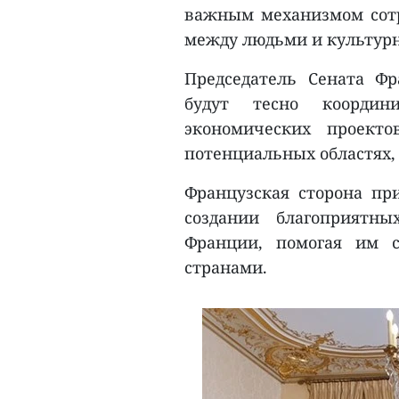
важным механизмом сотр
между людьми и культурн
Председатель Сената Ф
будут тесно координ
экономических проект
потенциальных областях,
Французская сторона пр
создании благоприятн
Франции, помогая им 
странами.