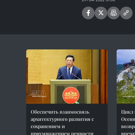
Обеспечить взаимосвязь
Цикл 
архитектурного развития с
Осенн
сохранением и
возвр
приумножением ценности
впеч