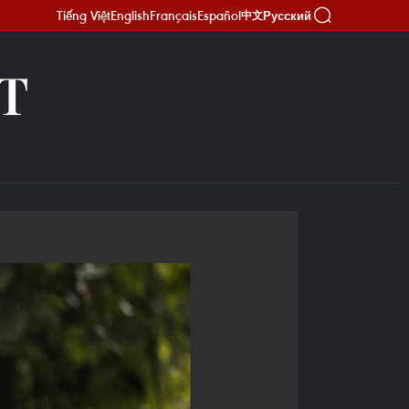
Tiếng Việt
English
Français
Español
Русский
中文
Т