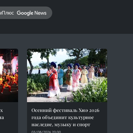
амПлюс
х
Осенний фестиваль Хюэ 2026
ма
года объединит культурное
наследие, музыку и спорт
03/08/2026 20:00