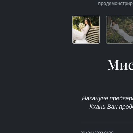
продемонстриро
Мис
Накануне предвар
Кхань Ван про
29/04/2022 01:00