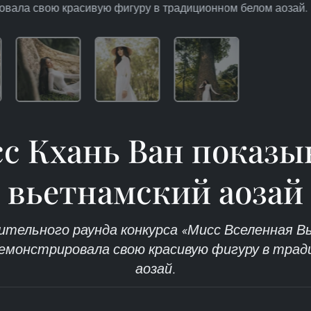
вала свою красивую фигуру в традиционном белом аозай. (
с Кхань Ван показы
вьетнамский аозай
ительного раунда конкурса «Мисс Вселенная В
демонстрировала свою красивую фигуру в трад
аозай.