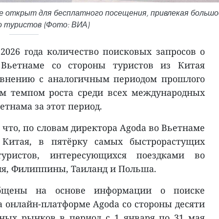
 открыт для бесплатного посещения, привлекая большо
о туристов (Фото: ВИА)
2026 года количество поисковых запросов о
Вьетнаме со стороны туристов из Китая
авнению с аналогичным периодом прошлого
им темпом роста среди всех международных
тнама за этот период.
что, по словам директора Agoda во Вьетнаме
Китая, в пятёрку самых быстрорастущих
уристов, интересующихся поездками во
я, Филиппины, Таиланд и Польша.
бщены на основе информации о поиске
 онлайн-платформе Agoda со стороны десяти
ых рынков в период с 1 января по 31 мая