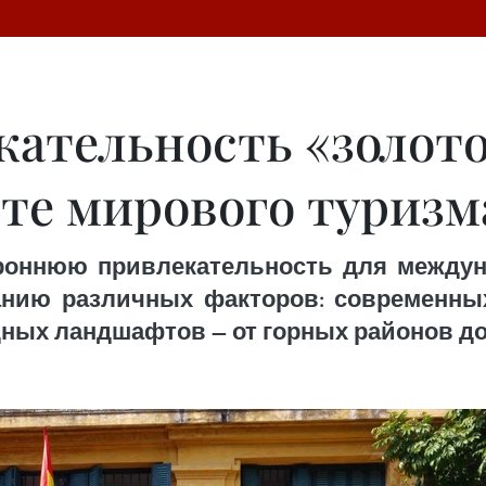
ательность «золото
рте мирового туризм
роннюю привлекательность для между
нию различных факторов: современных
ных ландшафтов — от горных районов до