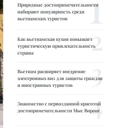
Природные достопримечательности
набирают популярность среди
вьетнамских туристов
Как вьетнамская кухня повышает
туристическую привлекательность
страны
Вьетнам расширяет внедрение
электронных виз для защиты граждан
и иностранных туристов
Знакомство с первозданной красотой
достопримечательности Мыс Виронг