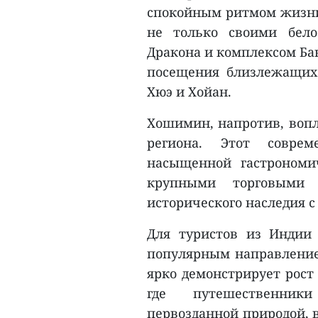
спокойным ритмом жизни 
не только своими бел
Дракона и комплексом Бан
посещения близлежащих 
Хюэ и Хойан.
Хошимин, напротив, воп
региона. Этот соврем
насыщенной гастрономи
крупными торговыми
исторического наследия 
Для туристов из Индии
популярным направлением
ярко демонстрирует рост
где путешественник
первозданной природой,