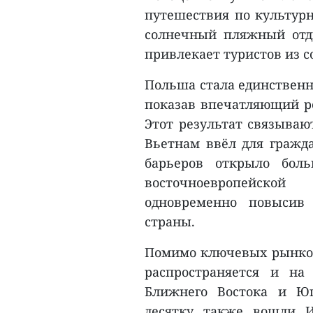
путешествия по культурн
солнечный пляжный отд
привлекает туристов из с
Польша стала единственн
показав впечатляющий ро
Этот результат связываю
Вьетнам ввёл для гражда
барьеров открыло бол
восточноевропейско
одновременно повысив
страны.
Помимо ключевых рынков
распространяется и н
Ближнего Востока и Юг
десятку также вошли И