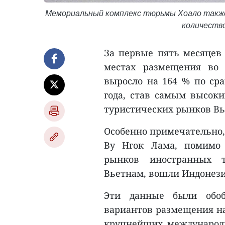
Мемориальный комплекс тюрьмы Хоало также
количеств
За первые пять месяцев 
местах размещения во 
выросло на 164 % по ср
года, став самым высок
туристических рынков Вье
Особенно примечательно, 
Ву Нгок Лама, помимо 
рынков иностранных т
Вьетнам, вошли Индонези
Эти данные были обо
вариантов размещения на
крупнейших международн