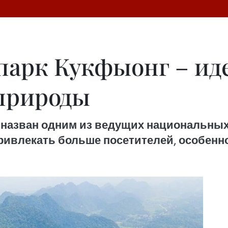
арк Кукфыонг – иде
природы
назван одним из ведущих национальных 
у привлекать больше посетителей, особе