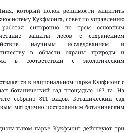
 Чиня, который полон решимости защитить
 экосистему Кукфыонга, совет по управлению
 работал синхронно по трем основным
очетание защиты лесов с сохранением
одействие научным исследованиям и
дничеству в области охраны природы и
зма в соответствии с экологическим
ствляется в национальном парке Кукфыонг с
здан ботанический сад площадью 167 га. На
кте собрано 811 видов. Ботанический сад
рвым методично построенным ботаническим
циональном парке Кукфыонг действуют три