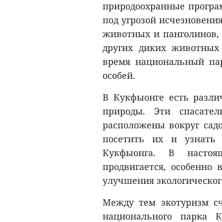
природоохранные програм
под угрозой исчезновени
животных и панголинов, 
других диких животных 
время национальный пар
особей.
В Кукфыонге есть разл
природы. Эти спасате
расположены вокруг садо
посетить их и узнать 
Кукфыонга. В настоя
продвигается, особенно
улучшения экологическог
Между тем экотуризм с
национального парка К