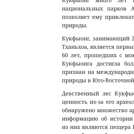
Кукфыонг много лет 
национальных парков А
позволяет ему привлекат
природы.
Кукфыонг, занимающий 22
Тханьхоа, является перв
60 лет, прошедших с мом
Кукфыонга достигла бо
признан на международн
природы в Юго-Восточной
Девственный лес Кукфы
ценность из-за его архео
обнаружено множество а
информацию об истории
из них являются пещера 