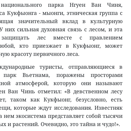
национального парка Нгуен Ван Чиня,
а Кукфыонга - мыонги, этническая группа с
сящая значительный вклад в культурную
 них сильная духовная связь с лесом, и эта
 защищать лес вместе с правлением
Любой, кто приезжает в Кукфыонг, может
ную красоту первичного леса.
дународные туристы, отправляющиеся в
 парк Вьетнама, поражены просторами
нной атмосферой, которую они называют
ен Ван Чинь отметил: «В девственном лесу
т, таком как Кукфыонг, безусловно, есть
щи, которые ждут исследования. Известняк
а нем экосистема представляет собой тысячи
 и растений. Очевидно, это тайна и чудо!».