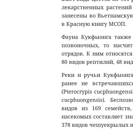
лекарственных растений 
занесены во Вьетнамскую
в Красную книгу МСОП.
Фауна Кукфыонга также о
позвоночных, то насчи
отрядов. К ним относятс
80 видов рептилий, 48 ви
Реки и ручьи Кукфыонга
ранее не встречавших
(Pterocrypis cucphuongen
cucphuongensis). Беспо
видов из 169 семейств,
насекомых составляет зн
378 видов чешуекрылых и