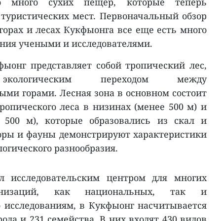
о много сухих пещер, которые теперь
 туристических мест. Первоначальный обзор
горах и лесах Кукфыонга все еще есть много
ния учеными и исследователями.
ыонг представляет собой тропический лес,
 экологическим переходом между
ми горами. Лесная зона в основном состоит
ропического леса в низинах (менее 500 м) и
 500 м), которые образовались из скал и
оры и фауны демонстрируют характеристики
логического разнообразия.
л исследовательским центром для многих
ганизаций, как национальных, так и
 исследованиям, в Кукфыонг насчитывается
рода и 231 семейства. В них входят 430 видов