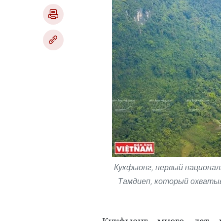
Кукфыонг, первый национал
Тамдиеп, который охваты