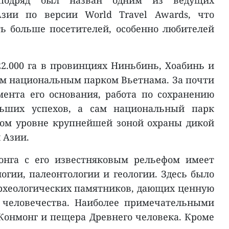
подряд был назван одним из ведущих
зии по версии World Travel Awards, что
ь больше посетителей, особенно любителей
.000 га в провинциях Ниньбинь, Хоабинь и
ым национальным парком Вьетнама. За почти
ента его основания, работа по сохранению
льших успехов, а сам национальный парк
ом уровне крупнейшей зоной охраны дикой
 Азии.
онга с его известняковым рельефом имеет
логии, палеонтологии и геологии. Здесь было
рхеологических памятников, дающих ценную
 человечества. Наиболее примечательными
Конмонг и пещера Древнего человека. Кроме