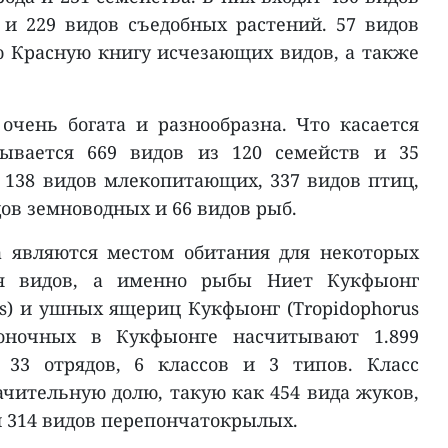
и 229 видов съедобных растений. 57 видов
 Красную книгу исчезающих видов, а также
чень богата и разнообразна. Что касается
тывается 669 видов из 120 семейств и 35
я 138 видов млекопитающих, 337 видов птиц,
дов земноводных и 66 видов рыб.
 являются местом обитания для некоторых
ся видов, а именно рыбы Ниет Кукфыонг
sis) и ушных ящериц Кукфыонг (Tropidophorus
звоночных в Кукфыонге насчитывают 1.899
 33 отрядов, 6 классов и 3 типов. Класс
ачительную долю, такую как 454 вида жуков,
 314 видов перепончатокрылых.