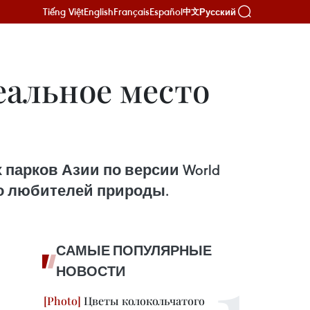
Tiếng Việt
English
Français
Español
Русский
中文
альное место
парков Азии по версии World
нно любителей природы.
САМЫЕ ПОПУЛЯРНЫЕ
НОВОСТИ
Цветы колокольчатого