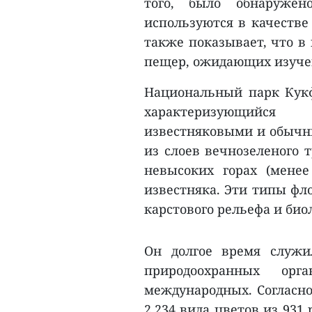
того, было обнаружен
используются в качестве
также показывает, что в 
пещер, ожидающих изуче
Национальный парк Кукф
характеризующийся
известняковыми и обычны
из слоев вечнозеленого т
невысоких горах (менее
известняка. Эти типы фл
карстового рельефа и био
Он долгое время служи
природоохранных ор
международных. Согласно
2.234 вида цветов из 931 