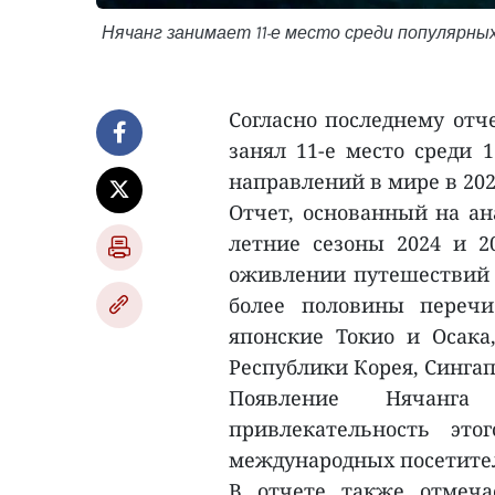
Нячанг занимает 11-е место среди популярны
Согласно последнему отч
занял 11-е место среди 
направлений в мире в 2025
Отчет, основанный на ан
летние сезоны 2024 и 20
оживлении путешествий 
более половины перечи
японские Токио и Осака
Республики Корея, Сингап
Появление Нячанг
привлекательность это
международных посетител
В отчете также отмеча