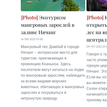
Экотуризм
К
мангровых зарослей в
открыт
заливе Нячанг
лес на 
централ
14/08/2023 01:00
Мангровый лес Дамбай в городе
09/07/2022 01:
Нячанг — интересное место для
Говоря о т
туристов, приезжающих в
часто упом
провинцию Кханьхоа. Здесь
горную цер
посетители могут кататься на лодке
Нячанг. Эт
по мангровым зарослям, наблюдать
Если вы хо
за всеми видами морских
вы можете 
животных, обитающих в мангровых
Сезон откр
зарослях и погружаться в
начинается
нетронутую природу.
лунному ка