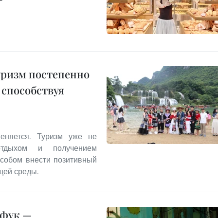
уризм постепенно
 способствуя
еняется. Туризм уже не
отдыхом и получением
особом внести позитивный
щей среды.
нфук —