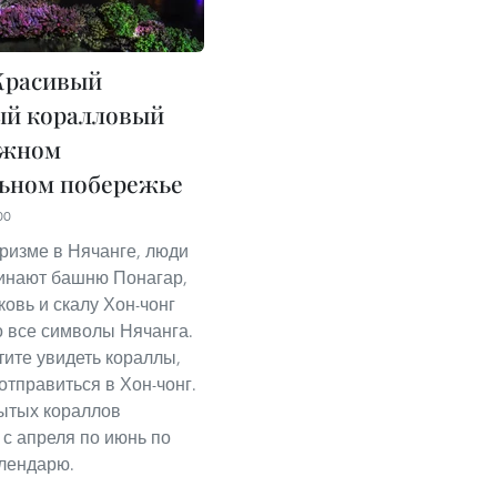
расивый
ый коралловый
южном
ьном побережье
00
уризме в Нячанге, люди
инают башню Понагар,
ковь и скалу Хон-чонг
о все символы Нячанга.
тите увидеть кораллы,
отправиться в Хон-чонг.
ытых кораллов
 с апреля по июнь по
лендарю.