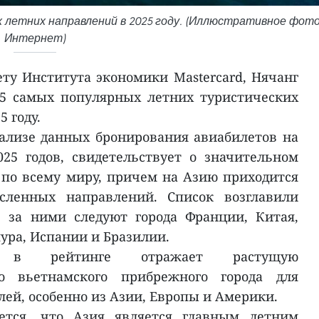
х летних направлений в 2025 году. (Иллюстративное фото
Интернет)
ету Института экономики Mastercard, Нячанг
15 самых популярных летних туристических
 году.
ализе данных бронирования авиабилетов на
25 годов, свидетельствует о значительном
по всему миру, причем на Азию приходится
сленных направлений. Список возглавили
, за ними следуют города Франции, Китая,
ура, Испании и Бразилии.
а в рейтинге отражает растущую
го вьетнамского прибрежного города для
ей, особенно из Азии, Европы и Америки.
ется, что Азия является главным летним