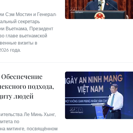
и Сэм Мостин и Генерал-
альный секретарь
ии Вьетнама, Президент
во главе вьетнамской
твенные визиты в
2026 года.
 Обеспечение
ексного подхода,
щиту людей
вительства Ле Минь Хынг,
итета по
 на митинге, посвящённом