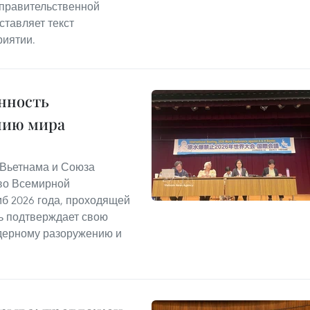
 правительственной
тавляет текст
риятии.
нность
нию мира
а Вьетнама и Союза
во Всемирной
б 2026 года, проходящей
ь подтверждает свою
дерному разоружению и