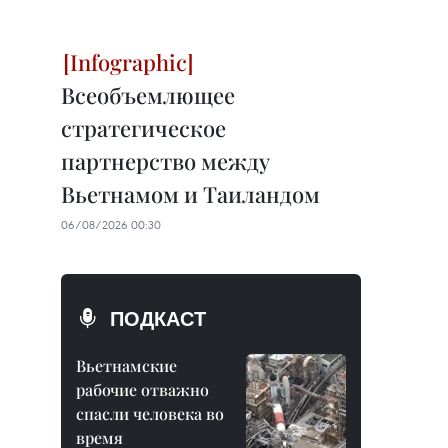
Всеобъемлющее
стратегическое
партнерство между
Вьетнамом и Таиландом
06/08/2026 00:30
ПОДКАСТ
Вьетнамские
рабочие отважно
спасли человека во
время