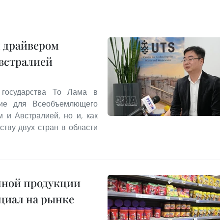
м драйвером
встралией
а государства То Лама в
ние для Всеобъемлющего
 и Австралией, но и, как
ству двух стран в области
нной продукции
циал на рынке