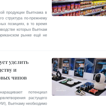
ной продукции Вьетнама в
го структура по-прежнему
ных позициях, в то время
изводстве которых Вьетнам
фриканском рынке ещё не
ует уделить
ству и
овых чипов
аращивают потенциал
овлетворения растущего
(ИИ), Вьетнаму необходимо