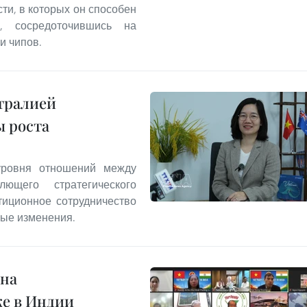
ти, в которых он способен
, сосредоточившись на
и чипов.
тралией
ы роста
уровня отношений между
щего стратегического
тиционное сотрудничество
ные изменения.
 на
е в Индии