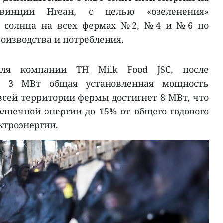
инции Нгеан, с целью «озеленения»
ёт cолнца на всех фермах №2, №4 и №6 по
оизводства и потребления.
еля компании TH Milk Food JSC, после
а 3 МВт общая установленная мощность
всей территории фермы достигнет 8 МВт, что
олнечной энергии до 15% от общего годового
ктроэнергии.