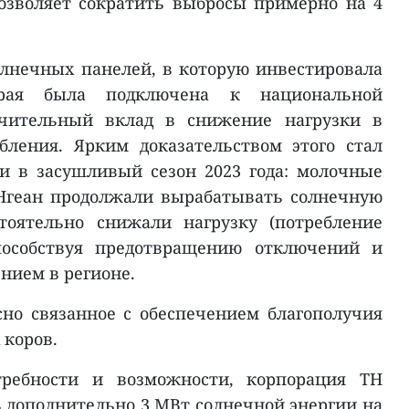
озволяет сократить выбросы примерно на 4
олнечных панелей, в которую инвестировала
рая была подключена к национальной
начительный вклад в снижение нагрузки в
бления. Ярким доказательством этого стал
и в засушливый сезон 2023 года: молочные
Нгеан продолжали вырабатывать солнечную
тоятельно снижали нагрузку (потребление
пособствуя предотвращению отключений и
нием в регионе.
сно связанное с обеспечением благополучия
 коров.
ребности и возможности, корпорация TH
 дополнительно 3 МВт солнечной энергии на