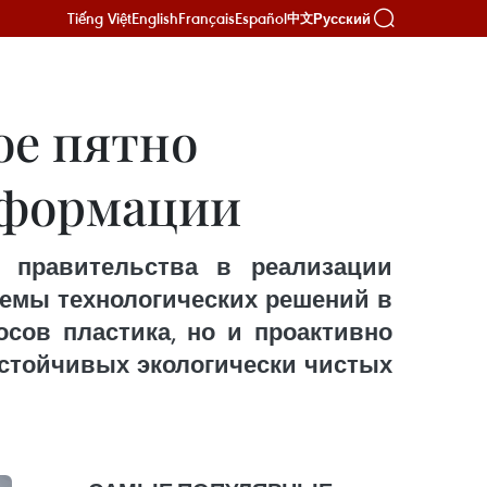
Tiếng Việt
English
Français
Español
Русский
中文
ое пятно
сформации
 правительства в реализации
темы технологических решений в
сов пластика, но и проактивно
устойчивых экологически чистых