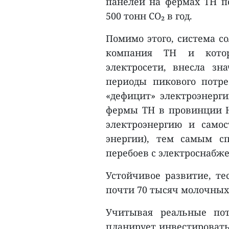
панелей на фермах TH п
500 тонн CO₂ в год.
Помимо этого, система с
компания TH и кото
электросети, внесла з
периоды пикового потре
«дефицит» электроэнерги
фермы TH в провинции 
электроэнергию и самос
энергии), тем самым с
перебоев с электроснабже
Устойчивое развитие, те
почти 70 тысяч молочных
Учитывая реальные пот
планирует инвестировать