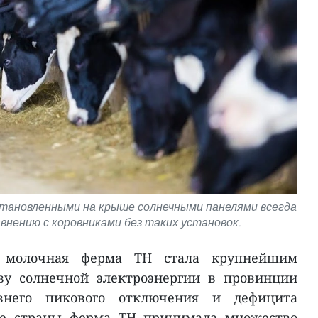
становленными на крыше солнечными панелями всегда
равнению с коровниками без таких установок.
 молочная ферма TH стала крупнейшим
ву солнечной электроэнергии в провинции
внего пикового отключения и дефицита
ере страны ферма TH принимала множество