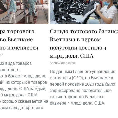
ра торгового
Сальдо торгового баланс
 во Вьетнаме
Вьетнама в первом
но изменяется
полугодии достигло 4
млрд. долл. США
17
 32 вида товаров
30/06/2020 07:32
кспортного
По данным Главного управления
ота более 1 млрд. долл.
статистики (GSO), во Вьетнаме в
, из которых 8 товаров
первой половине 2020 года было
млрд. долл. США каждый,
зафиксировано положительное
 10 млрд. долл. США
сальдо торгового баланса в
о хорошо сказывается на
размере 4 млрд. долл. США.
ном сальдо торгового