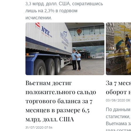
3,3 млрд. долл. США, сократившись
лишь на 2,3% в годовом
исчислении.
Вьетнам достиг
За 7 ме
положительного сальдо
оборот 
торгового баланса за 7
03/08/2020 08:
месяцев в размере 6,5
По данным 
статистики
млрд. долл. США
Вьетнама з
31/07/2020 07:54
года состав