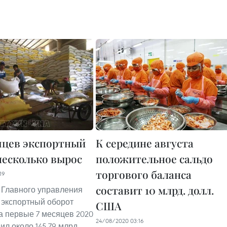
сяцев экспортный
К середине августа
несколько вырос
положительное сальдо
торгового баланса
19
составит 10 млрд. долл.
Главного управления
, экспортный оборот
США
а первые 7 месяцев 2020
24/08/2020 03:16
ил около 145,79 млрд.