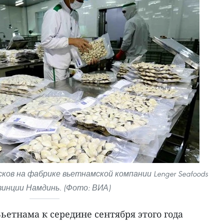
ов на фабрике вьетнамской компании Lenger Seafoods
винции Намдинь. (Фото: ВИА)
етнама к середине сентября этого года