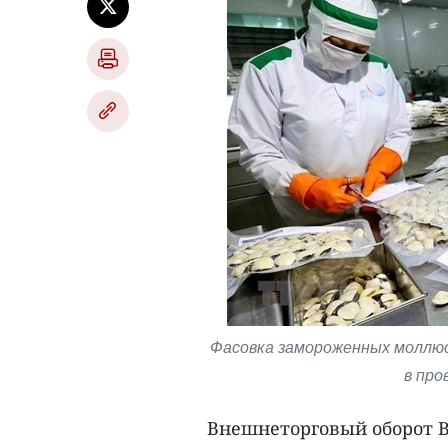
Фасовка замороженных моллюск
в про
Внешнеторговый оборот Вь