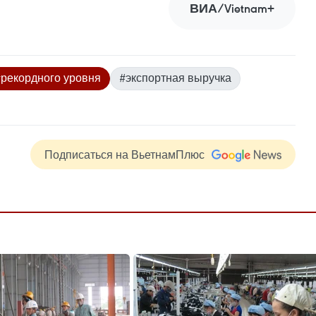
ВИА/Vietnam+
#рекордного уровня
#экспортная выручка
Подписаться на ВьетнамПлюс