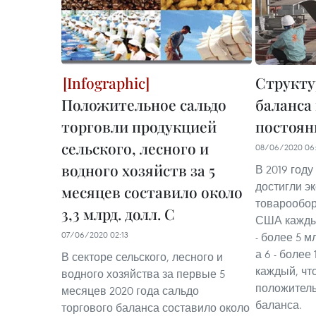
Структу
Положительное сальдо
баланса
торговли продукцией
постоян
сельского, лесного и
08/06/2020 06:
водного хозяйств за 5
В 2019 году
достигли э
месяцев составило около
товарообор
3,3 млрд. долл. С
США каждый
07/06/2020 02:13
- более 5 
а 6 - более
В секторе сельского, лесного и
каждый, чт
водного хозяйства за первые 5
положитель
месяцев 2020 года сальдо
баланса.
торгового баланса составило около