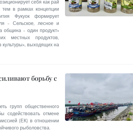
озиционирует себя как рай
с тем в рамках концепции
звития Фукуок формирует
ля – Сельское, лесное и
а община – один продукт»
ших местных продуктов,
 культуры», выходящих на
иливают борьбу с
еть групп общественного
бы содействовать отмене
миссией (ЕК) в отношении
ойчивого рыболовства.