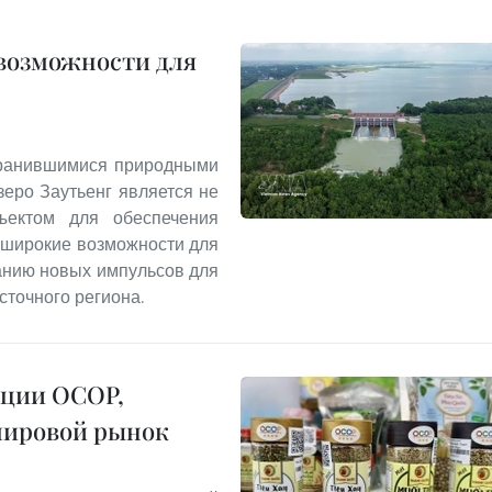
 возможности для
хранившимися природными
еро Заутьенг является не
ъектом для обеспечения
т широкие возможности для
данию новых импульсов для
сточного региона.
кции OCOP,
мировой рынок