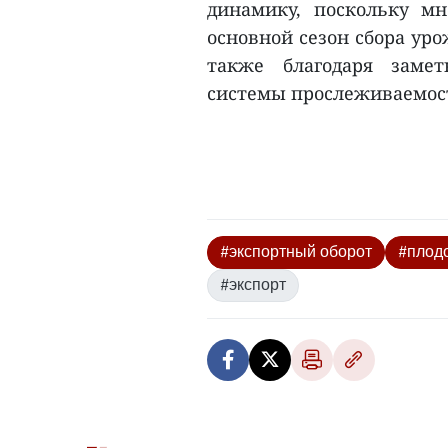
динамику, поскольку м
основной сезон сбора ур
также благодаря заме
системы прослеживаемост
#экспортный оборот
#плод
#экспорт