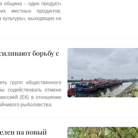
а община – один продукт»
ших местных продуктов,
 культуры», выходящих на
иливают борьбу с
еть групп общественного
бы содействовать отмене
миссией (ЕК) в отношении
ойчивого рыболовства.
целен на новый