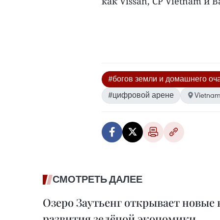
как Vissan, CP Vietnam и B
#богов земли и домашнего оч
#цифровой арене
Vietna
СМОТРЕТЬ ДАЛЕЕ
Озеро Заутьенг открывает новые
развития зелёной экономики