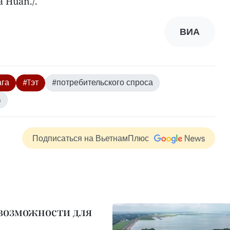
a Huan./.
ВИА
ага
#Tэт
#потребительского спроса
m
Подписаться на ВьетнамПлюс
 возможности для