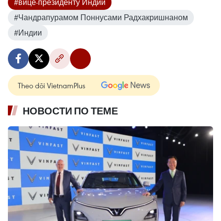
#вице-президенту Индии
#Чандрапурамом Поннусами Радхакришнаном
#Индии
Theo dõi VietnamPlus
НОВОСТИ ПО ТЕМЕ