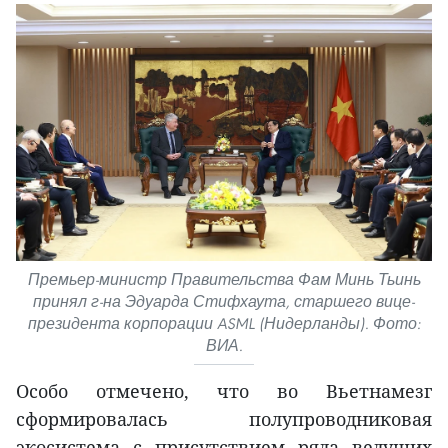
Премьер-министр Правительства Фам Минь Тьинь
принял г-на Эдуарда Стифхаута, старшего вице-
президента корпорации ASML (Нидерланды). Фото:
ВИА.
Особо отмечено, что во Вьетнамезг
сформировалась полупроводниковая
экосистема с присутствием ряда ведущих