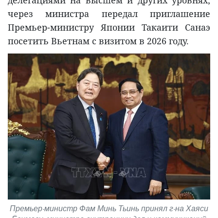
через министра передал приглашение
Премьер-министру Японии Такаити Санаэ
посетить Вьетнам с визитом в 2026 году.
Премьер-министр Фам Минь Тьинь принял г-на Хаяси