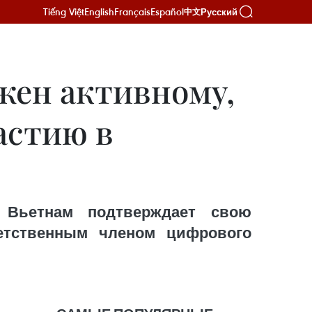
Tiếng Việt
English
Français
Español
Русский
中文
жен активному,
астию в
 Вьетнам подтверждает свою
етственным членом цифрового