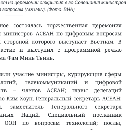
ает на церемонии открытия 6-го Совещания министров
вопросам (ADGMIN). (Фото: ВИА)
ое состоялась торжественная церемония
ия министров АСЕАН по цифровым вопросам
 стороной которого выступает Вьетнам. В
частие и выступил с программной речью
ма Фам Минь Тьинь.
няли участие министры, курирующие сферы
ологий, телекоммуникаций и цифровой
рств – членов АСЕАН; главы делегаций
ао Ким Хоун, Генеральный секретарь АСЕАН;
 заместитель Генерального секретаря
ённых Наций, Специальный посланник
ря ООН по вопросам технологий; послы,