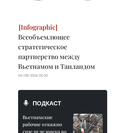
Всеобъемлющее
стратегическое
партнерство между
Вьетнамом и Таиландом
06/08/2026 00:30
ПОДКАСТ
Вьетнамские
рабочие отважно
спасли человека во