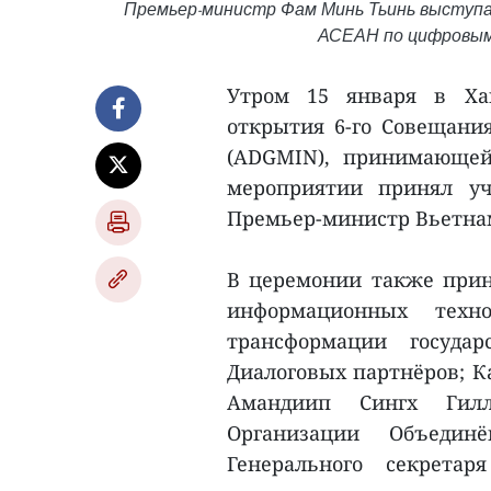
Премьер-министр Фам Минь Тьинь выступ
АСЕАН по цифровым 
Утром 15 января в Хан
открытия 6-го Совещан
(ADGMIN), принимающей
мероприятии принял у
Премьер-министр Вьетна
В церемонии также при
информационных техн
трансформации госуда
Диалоговых партнёров; К
Амандиип Сингх Гилл,
Организации Объедин
Генерального секрета