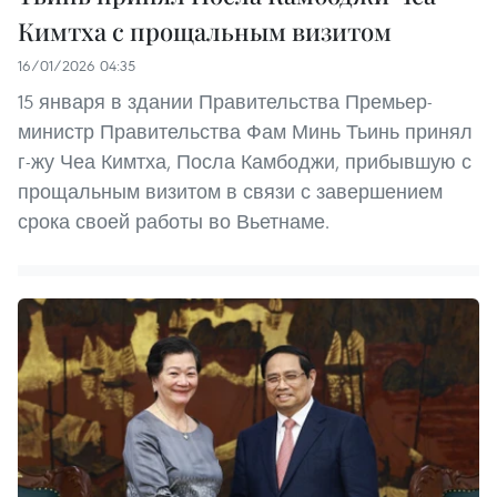
Кимтха с прощальным визитом
16/01/2026 04:35
15 января в здании Правительства Премьер-
министр Правительства Фам Минь Тьинь принял
г-жу Чеа Кимтха, Посла Камбоджи, прибывшую с
прощальным визитом в связи с завершением
срока своей работы во Вьетнаме.