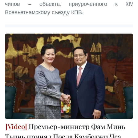
чипов — объекта, приуроченного к XIV
Всевьетнамскому съезду КПВ.
Премьер-министр Фам Минь
Тьинь принял Посла Камбоджи Чеа