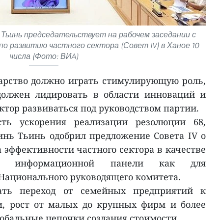
Тьинь председательствует на рабочем заседании с
о развитию частного сектора (Совет IV) в Ханое 10
числа (Фото: ВИA)
дарство должно играть стимулирующую роль,
должен лидировать в области инноваций и
ктор развиваться под руководством партии.
сть ускорения реализации резолюции 68,
нь Тьинь одобрил предложение Совета IV о
а эффективности частного сектора в качестве
ой информационной панели как для
 Национального руководящего комитета.
ать переход от семейных предприятий к
, рост от малых до крупных фирм и более
лобальные цепочки создания стоимости.