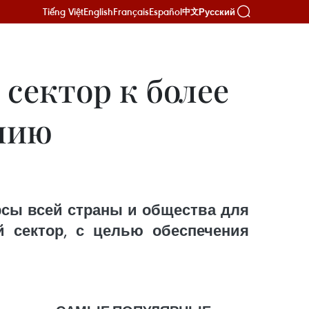
Tiếng Việt
English
Français
Español
Русский
中文
сектор к более
нию
сы всей страны и общества для
й сектор, с целью обеспечения