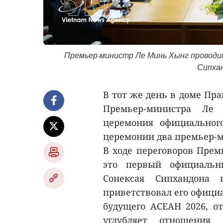
Премьер-министр Ле Минь Хынг провод
Сипха
В тот же день в доме Пр
Премьер-министра Ле 
церемония официального
церемонии два премьер-м
В ходе переговоров Прем
это первый официальн
Сонексая Сипхандона
приветствовал его офици
будущего АСЕАН 2026, от
углубляет отношения 