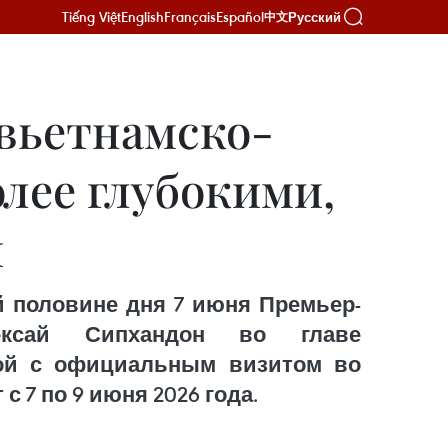
Tiếng Việt
English
Français
Español
Русский
中文
 вьетнамско-
олее глубокими,
и
 половине дня 7 июня Премьер-
нексай Сипхандон во главе
ной с официальным визитом во
 7 по 9 июня 2026 года.