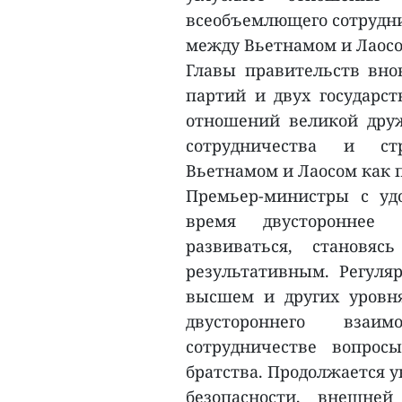
всеобъемлющего сотрудни
между Вьетнамом и Лаосо
Главы правительств вно
партий и двух государст
отношений великой друж
сотрудничества и стр
Вьетнамом и Лаосом как 
Премьер-министры с уд
время двустороннее 
развиваться, становя
результативным. Регуля
высшем и других уровн
двустороннего взаи
сотрудничестве вопро
братства. Продолжается у
безопасности, внешне