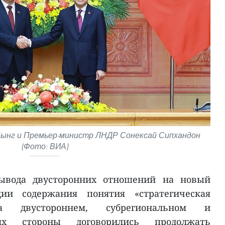
Хынг и Премьер-министр ЛНДР Сонексай Сипхандон
(Фото: ВИА)
ывода двусторонних отношений на новый
ии содержания понятия «стратегическая
на двустороннем, субрегиональном и
ях стороны договорились продолжать