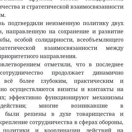
чества и стратегической взаимосвязанности
м.
вь подтвердили неизменную политику двух
в, направленную на сохранение и развитие
бы, особой солидарности, всеобъемлющего
атегической взаимосвязанности между
приоритетного направления.
овлетворением отметили, что в последнее
сотрудничество продолжает динамично
сь всё более глубоким, практическим и
рно осуществляются визиты и контакты на
ях; эффективно функционируют механизмы
модействия; многие возникавшие в
сы были решены в духе товарищества и
крепление сотрудничества в сферах обороны,
й политики и координации действий на