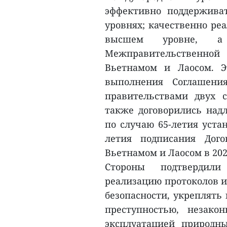
эффективно поддержива
уровнях; качественно ре
высшем уровне, а
Межправительственно
Вьетнамом и Лаосом. Э
выполнения Соглашени
правительствами двух с
также договорились над
по случаю 65-летия уста
летия подписания Дог
Вьетнамом и Лаосом в 2027
Стороны подтвердил
реализацию протоколов и
безопасности, укреплять
преступностью, незако
эксплуатацией природн