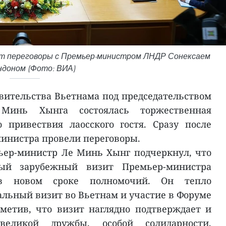
ит переговоры с Премьер-министром ЛНДР Сонексаем
ндоном (Фото: ВИА)
авительства Вьетнама под председательством
Минь Хынга состоялась торжественная
 привествия лаосского гостя. Сразу после
инистра провели переговоры.
ьер-министр Ле Минь Хынг подчеркнул, что
ый зарубежный визит Премьер-министра
 в новом сроке полномочий. Он тепло
альный визит во Вьетнам и участие в Форуме
метив, что визит наглядно подтверждает и
великой дружбы, особой солидарности,