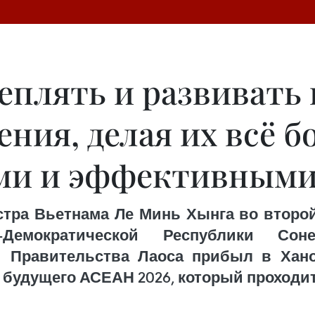
еплять и развивать
ния, делая их всё б
ми и эффективным
тра Вьетнама Ле Минь Хынга во второй
-Демократической Республики Со
и Правительства Лаоса прибыл в Ха
будущего АСЕАН 2026, который проходит с