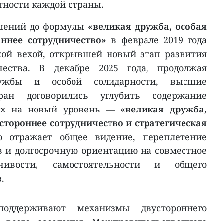
тности каждой страны.
шений до формулы
«великая дружба, особая
оннее сотрудничество»
в феврале 2019 года
кой вехой, открывшей новый этап развития
ичества. В декабре 2025 года, продолжая
ужбы и особой солидарности, высшие
ран договорились углубить содержание
их на новый уровень —
«великая дружба,
естороннее сотрудничество и стратегическая
о отражает общее видение, переплетение
в и долгосрочную ориентацию на совместное
чивости, самостоятельности и общего
.
оддерживают механизмы двустороннего