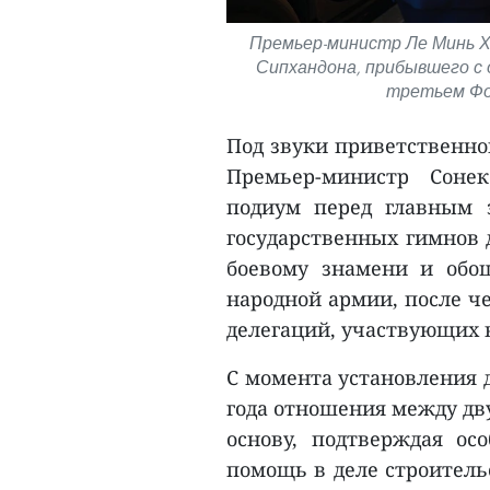
Премьер-министр Ле Минь 
Сипхандона, прибывшего с 
третьем Фо
Под звуки приветственн
Премьер-министр Соне
подиум перед главным 
государственных гимнов 
боевому знамени и обо
народной армии, после ч
делегаций, участвующих 
С момента установления 
года отношения между дв
основу, подтверждая ос
помощь в деле строитель