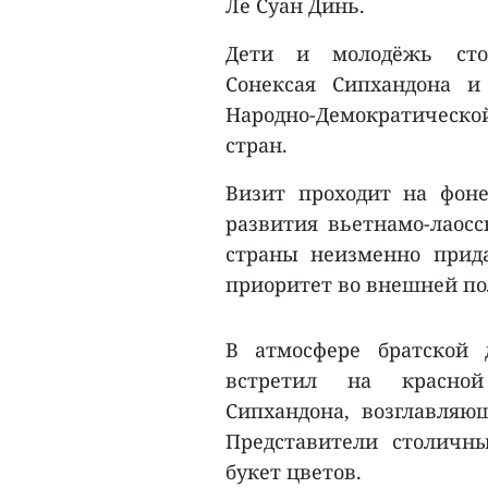
Ле Суан Динь.
Дети и молодёжь стол
Сонексая Сипхандона и
Народно-Демократическ
стран.
Визит проходит на фон
развития вьетнамо-лаос
страны неизменно прид
приоритет во внешней по
В атмосфере братской
встретил на красной
Сипхандона, возглавляю
Представители столичн
букет цветов.