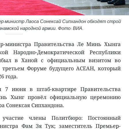
ер-министр Лаоса Сонексай Сипхандон обходят строй
намской народной армии. Фото: ВИА.
р-министра Правительства Ле Минь Хынга
кой Народно-Демократической Республики
ибыл в Ханой с официальным визитом во
в третьем Форуме будущего АСЕАН, который
6 года.
я 7 июня в штаб-квартире Правительства
инь Хынг провёл официальную церемонию
а Сонексая Сипхандона.
участие члены Политбюро: Постоянный
нистра Фам Зя Тук; заместитель Премьер-