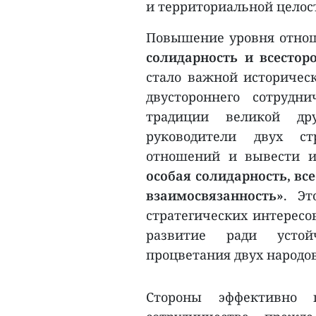
и территориальной целос
Повышение уровня отно
солидарность и всестор
стало важной историчес
двустороннего сотрудн
традиции великой др
руководители двух ст
отношений и вывести 
особая солидарность, вс
взаимосвязанность»
. Эт
стратегических интересо
развитие ради устой
процветания двух народов
Стороны эффективно п