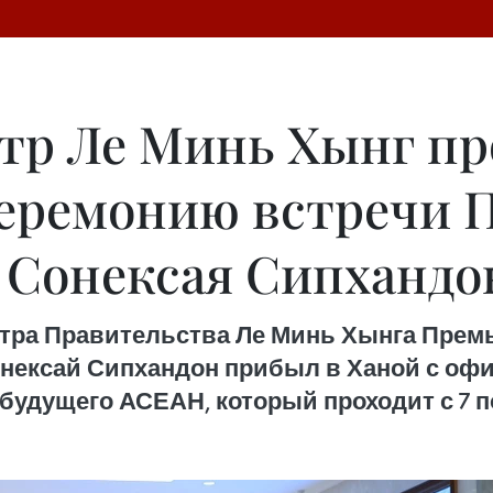
тр Ле Минь Хынг пр
еремонию встречи 
 Сонексая Сипхандо
ра Правительства Ле Минь Хынга Премь
нексай Сипхандон прибыл в Ханой с оф
будущего АСЕАН, который проходит с 7 по