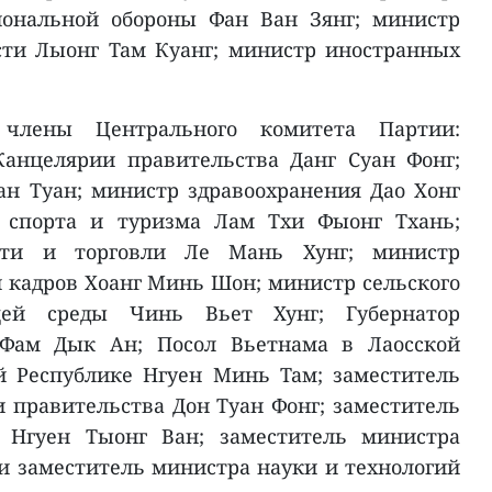
иональной обороны Фан Ван Зянг; министр
сти Лыонг Там Куанг; министр иностранных
 члены Центрального комитета Партии:
Канцелярии правительства Данг Суан Фонг;
н Туан; министр здравоохранения Дао Хонг
, спорта и туризма Лам Тхи Фыонг Тхань;
ти и торговли Ле Мань Хунг; министр
и кадров Хоанг Минь Шон; министр сельского
ей среды Чинь Вьет Хунг; Губернатор
а Фам Дык Ан; Посол Вьетнама в Лаосской
й Республике Нгуен Минь Там; заместитель
 правительства Дон Туан Фонг; заместитель
а Нгуен Тыонг Ван; заместитель министра
и заместитель министра науки и технологий