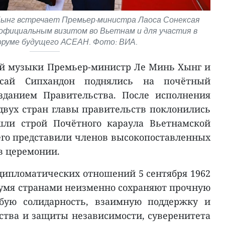
Хынг встречает Премьер-министра Лаоса Сонексая
официальным визитом во Вьетнам и для участия в
руме будущего АСЕАН. Фото: ВИА.
ой музыки Премьер-министр Ле Минь Хынг и
ксай Сипхандон поднялись на почётный
зданием Правительства. После исполнения
двух стран главы правительств поклонились
шли строй Почётного караула Вьетнамской
его представили членов высокопоставленных
в церемонии.
дипломатических отношений 5 сентября 1962
умя странами неизменно сохраняют прочную
обую солидарность, взаимную поддержку и
ства и защиты независимости, суверенитета