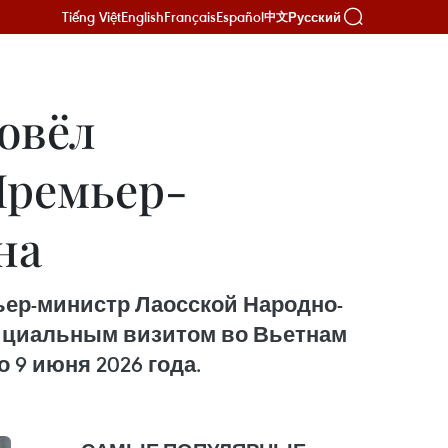
Tiếng Việt
English
Français
Español
Русский
中文
овёл
Премьер-
на
ер-министр Лаосской Народно-
ициальным визитом во Вьетнам
 9 июня 2026 года.