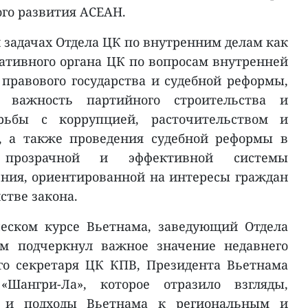
ого развития АСЕАН.
 задачах Отдела ЦК по внутренним делам как
тативного органа ЦК по вопросам внутренней
 правового государства и судебной реформы,
важность партийного строительства и
рьбы с коррупцией, расточительством и
, а также проведения судебной реформы в
 прозрачной и эффективной системы
ения, ориентированной на интересы граждан
стве закона.
еском курсе Вьетнама, заведующий Отдела
м подчеркнул важное значение недавнего
го секретаря ЦК КПВ, Президента Вьетнама
Шангри-Ла», которое отразило взгляды,
е и подходы Вьетнама к региональным и