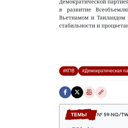
Демократической партией
в развитие Всеобъемлю
Вьетнамом и Таиландом н
стабильности и процветан
#КПВ
#Демократическая п
№ 59-NQ/TW