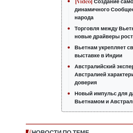
Создание само
динамичного Сообщес
народа
Торговля между Вьет
новые драйверы рост
Вьетнам укрепляет с
выставке в Индии
Австралийский экспе
Австралией характер
доверия
Новый импульс для д
Вьетнамом и Австрал
НОВОСТИ ПО ТЕМЕ