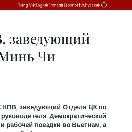
Tiếng Việt
English
Français
Español
Русский
中文
В, заведующий
 Минь Чи
К КПВ, заведующий Отдела ЦК по
 руководителя Демократической
и рабочей поездки во Вьетнам, а