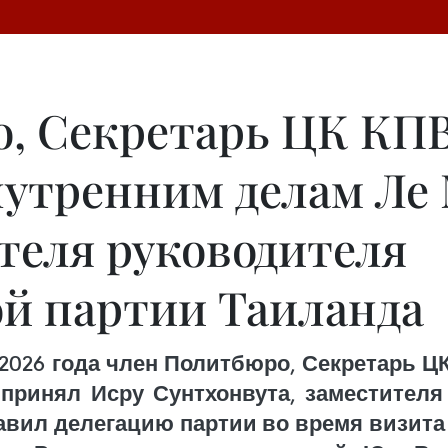
, Секретарь ЦК КП
нутренним делам Ле
теля руководителя
й партии Таиланда
 2026 года член Политбюро, Секретарь Ц
принял Исру Сунтхонвута, заместителя
авил делегацию партии во время визита 