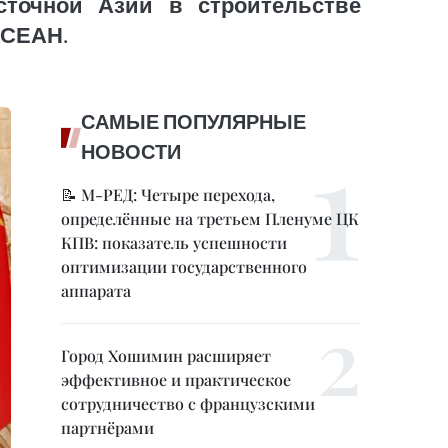
сточной Азии в строительстве
АСЕАН.
САМЫЕ ПОПУЛЯРНЫЕ
НОВОСТИ
📝 М-РЕД: Четыре перехода,
определённые на третьем Пленуме ЦК
КПВ: показатель успешности
оптимизации государственного
аппарата
Город Хошимин расширяет
эффективное и практическое
сотрудничество с французскими
партнёрами