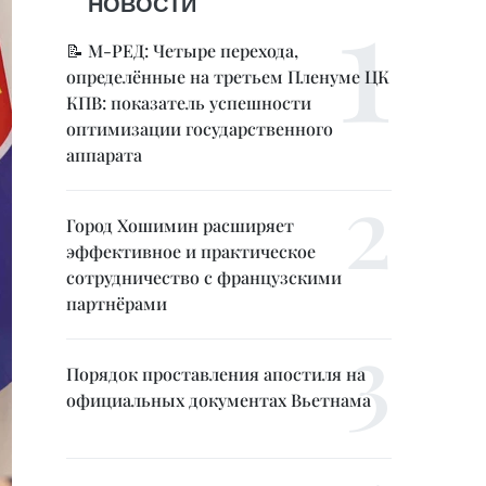
НОВОСТИ
📝 М-РЕД: Четыре перехода,
определённые на третьем Пленуме ЦК
КПВ: показатель успешности
оптимизации государственного
аппарата
Город Хошимин расширяет
эффективное и практическое
сотрудничество с французскими
партнёрами
Порядок проставления апостиля на
официальных документах Вьетнама