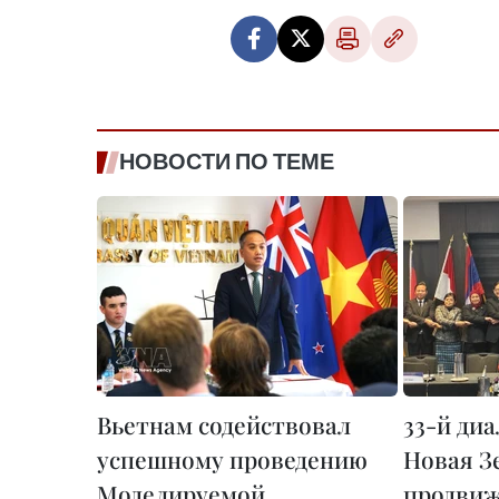
НОВОСТИ ПО ТЕМЕ
Вьетнам содействовал
33-й ди
успешному проведению
Новая З
Моделируемой
продвиж