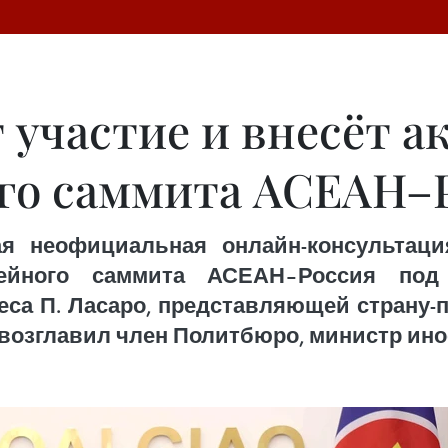
 участие и внесёт а
го саммита АСЕАН–
ая неофициальная онлайн-консультац
йного саммита АСЕАН–Россия под 
са П. Ласаро, представляющей страну-п
возглавил член Политбюро, министр ино