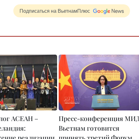
Подписаться на ВьетнамПлюс
алог АСЕАН –
Пресс-конференция МИД
еландия:
Вьетнам готовится
ение реализации
принять третий Форум