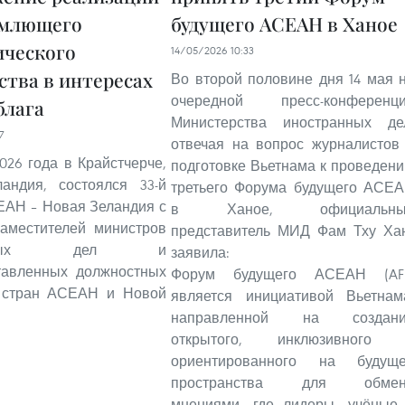
емлющего
будущего АСЕАН в Ханое
ического
14/05/2026 10:33
ства в интересах
Во второй половине дня 14 мая 
очередной пресс-конференц
блага
Министерства иностранных де
7
отвечая на вопрос журналистов
2026 года в Крайстчерче,
подготовке Вьетнама к проведен
андия, состоялся 33-й
третьего Форума будущего АСЕ
ЕАН – Новая Зеландия с
в Ханое, официальны
заместителей министров
представитель МИД Фам Тху Ха
ранных дел и
заявила:
тавленных должностных
Форум будущего АСЕАН (AF
 стран АСЕАН и Новой
является инициативой Вьетнам
направленной на создани
открытого, инклюзивного
ориентированного на будущ
пространства для обмен
мнениями, где лидеры, учёные