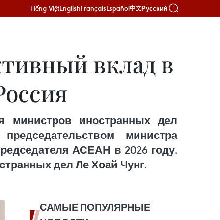
Tiếng Việt
English
Français
Español
Русский
中文
ктивный вклад в
Россия
ия министров иностранных дел
председательством министра
редседателя АСЕАН в 2026 году.
странных дел Ле Хоай Чунг.
САМЫЕ ПОПУЛЯРНЫЕ