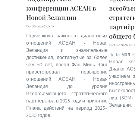
конференции АСЕАН в
всеобъ
Новой Зеландии
стратег
партнёр
19/05/2026 09:17
общего 
Подчеркнув важность диалоговых
отношений АСЕАН – Новая
15/05/2026 17:0
Зеландия и значительные
14–15 мая 
достижения, достигнутые за более
Новая Зел
чем 50 лет, посол Фан Минь Зянг
Диалог АС
приветствовал повышение
участием 
отношений АСЕАН – Новая
иност
Зеландия до уровня
высокопос
Всеобъемлющего стратегического
лиц (SOM)
партнёрства в 2025 году и принятие
Зеландии.
Плана действий на период 2025–
2030 годов.