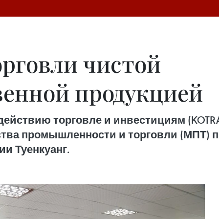
рговли чистой
венной продукцией
одействию торговле и инвестициям (KOTR
тва промышленности и торговли (МПТ) п
и Туенкуанг.