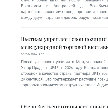
Спустя более двух лет после повышения 
Вьетнамом и Австралией до Всеобъемлю
партнёрства экономическое, торговое и инвес
между двумя странами демонстрирует позитив
Вьетнам укрепляет свои позиции
международной торговой выставк
08/08/2026 14:02
После успешного участия в Международной 
Уттар-Прадеш (UPITS) в 2024 году Вьетнам вн
стороной в качестве страны-партнёра UPITS 202
29 сентября. Это подтверждает растущие позиц
торгово-экономическом сотрудничестве с Индие
Озеро Заутьенг открывает новые