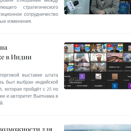
уровня отношений между
щего стратегического
тиционное сотрудничество
ные изменения.
 на
е в Индии
торговой выставке штата
овь был выбран индийской
6, которая пройдёт с 25 по
ии и авторитет Вьетнама в
й.
 возможности для