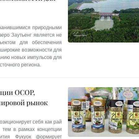
хранившимися природными
еро Заутьенг является не
ъектом для обеспечения
т широкие возможности для
данию новых импульсов для
сточного региона.
кции OCOP,
мировой рынок
озиционирует себя как рай
с тем в рамках концепции
звития Фукуок формирует