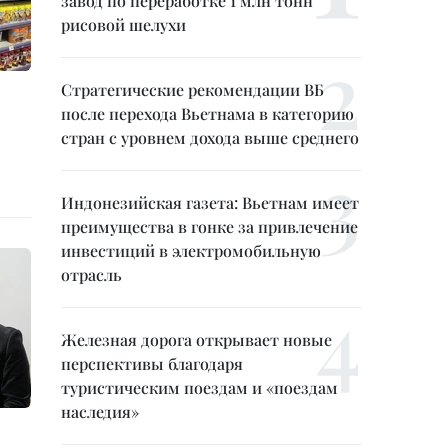
завод по переработке 1 млн тонн
рисовой шелухи
Стратегические рекомендации ВБ
после перехода Вьетнама в категорию
стран с уровнем дохода выше среднего
Индонезийская газета: Вьетнам имеет
преимущества в гонке за привлечение
инвестиций в электромобильную
отрасль
Железная дорога открывает новые
перспективы благодаря
туристическим поездам и «поездам
наследия»