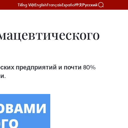
Tiếng Việt
English
Français
Español
Русский
中文
рмацевтического
еских предприятий и почти 80%
и.