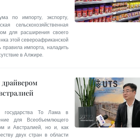
ма по импорту, экспорту,
ская сельскохозяйственная
лом для расширения своего
ынка этой североафриканской
ь правила импорта, наладить
сутствие в Алжире.
м драйвером
встралией
та государства То Лама в
ение для Всеобъемлющего
ом и Австралией, но и, как
еству двух стран в области