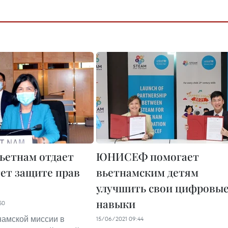
Вьетнам отдает
ЮНИСЕФ помогает
ет защите прав
вьетнамским детям
улучшить свои цифровы
навыки
50
намской миссии в
15/06/2021 09:44