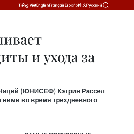
Tiếng Việt
English
Français
Español
Русский
中文
нивает
иты и ухода за
Наций (ЮНИСЕФ) Кэтрин Рассел
а ними во время трехдневного