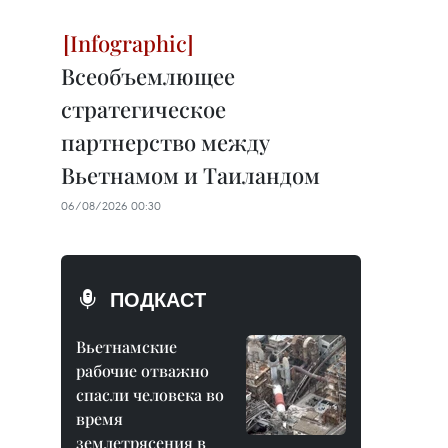
Всеобъемлющее
стратегическое
партнерство между
Вьетнамом и Таиландом
06/08/2026 00:30
ПОДКАСТ
Вьетнамские
рабочие отважно
спасли человека во
время
землетрясения в