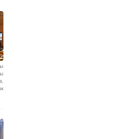
ты
мы
в,
ок