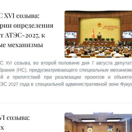
С XVI созыва:
ерии определения
 АТЭС-2027, к
бые механизмы
С XVI созыва, во второй половине дня 7 августа депута
обрания (НС), предусматривающего специальные механиз
й и препятствий при реализации проектов и объекто
С 2027 года в специальной административной зоне Фуку
I созыва:
ых