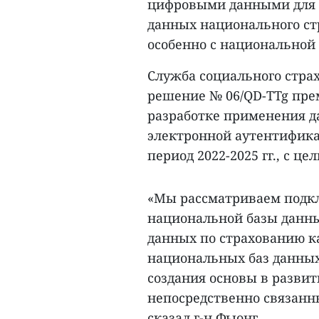
цифровыми данными для о
данных национального ст
особенно с национальной 
Служба социального стра
решение № 06/QD-TTg пре
разработке применения д
электронной аутентифик
период 2022-2025 гг., с цел
«Мы рассматриваем подк
национальной базы данны
данных по страхованию ка
национальных баз данных
создания основы в разви
непосредственно связанн
сказал г-н Фыонг.