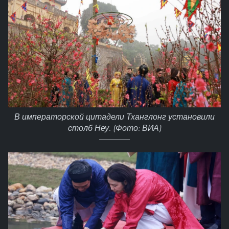
В императорской цитадели Тханглонг установили
столб Неу. (Фото: ВИА)