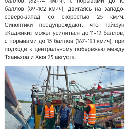
баллов (62–74 км/ч), с порывами до 10
баллов (89–102 км/ч), двигаясь на западо-
северо-запад со скоростью 25 км/ч.
Синоптики предупреждают, что тайфун
«Каджики» может усилиться до 11–12 баллов,
с порывами до 15 баллов (167–183 км/ч), при
подходе к центральному побережью между
Тханьхоа и Хюэ 25 августа.