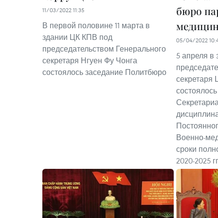
бюро па
11/03/2022 11:35
медицин
В первой половине 11 марта в
здании ЦК КПВ под
05/04/2022 10:
председательством Генерального
5 апреля в
секретаря Нгуен Фу Чонга
председате
состоялось заседание Политбюро
секретаря 
состоялось
Секретариа
дисциплин
Постоянног
Военно-мед
сроки полно
2020-2025 гг