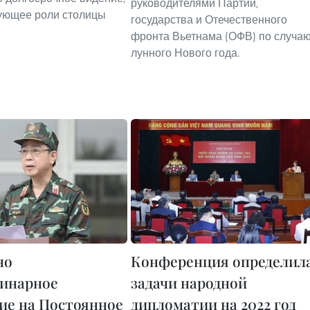
руководителями Партии,
ующее роли столицы
государства и Отечественного
фронта Вьетнама (ОФВ) по случа
лунного Нового года.
но
Конференция определил
инарное
задачи народной
ие на Постоянное
дипломатии на 2022 год