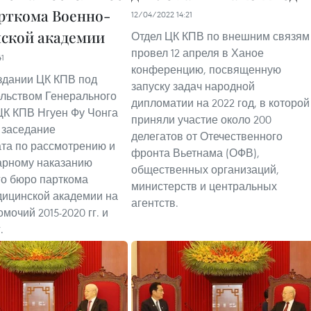
рткома Военно-
12/04/2022 14:21
ской академии
Отдел ЦК КПВ по внешним связям
провел 12 апреля в Ханое
41
конференцию, посвященную
 здании ЦК КПВ под
запуску задач народной
льством Генерального
дипломатии на 2022 год, в которой
ЦК КПВ Нгуен Фу Чонга
приняли участие около 200
 заседание
делегатов от Отечественного
та по рассмотрению и
фронта Вьетнама (ОФВ),
арному наказанию
общественных организаций,
о бюро парткома
министерств и центральных
ицинской академии на
агентств.
мочий 2015-2020 гг. и
.