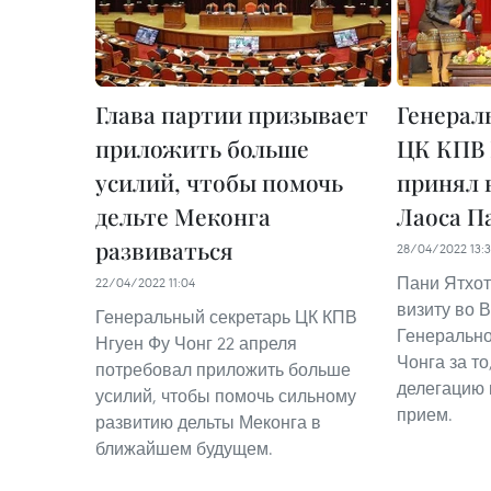
Глава партии призывает
Генерал
приложить больше
ЦК КПВ 
усилий, чтобы помочь
принял 
дельте Меконга
Лаоса П
развиваться
28/04/2022 13:3
Пани Ятхот
22/04/2022 11:04
визиту во 
Генеральный секретарь ЦК КПВ
Генерально
Нгуен Фу Чонг 22 апреля
Чонга за то
потребовал приложить больше
делегацию 
усилий, чтобы помочь сильному
прием.
развитию дельты Меконга в
ближайшем будущем.