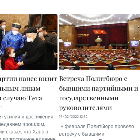
артии нанес визит
Встреча Политбюро с
льным лицам
бывшими партийными и
о случаю Тэта
государственными
руководителями
12
я усилия и достижения
19/02/2022 12:32
недавнем прошлом,
19 февраля Политбюро провело
ии сказал, что Ханою
встречу с бывшими
 долгосрочное видение,