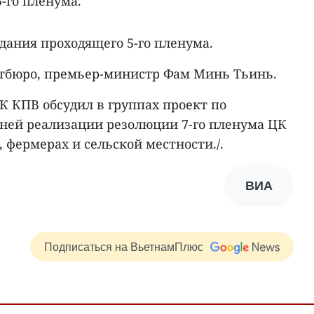
5-го пленума.
едания проходящего 5-го пленума.
тбюро, премьер-министр Фам Минь Тьинь.
К КПВ обсудил в группах проект по
тней реализации резолюции 7-го пленума ЦК
, фермерах и сельской местности./.
ВИА
Подписаться на ВьетнамПлюс