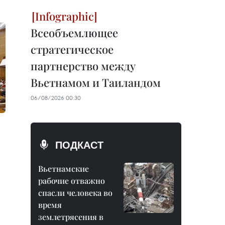
Всеобъемлющее
стратегическое
партнерство между
Вьетнамом и Таиландом
06/08/2026 00:30
ПОДКАСТ
Вьетнамские
рабочие отважно
спасли человека во
время
землетрясения в