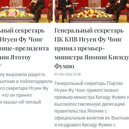
ьный секретарь
Генеральный секретарь
Нгуен Фу Чонг
ЦК КПВ Нгуен Фу Чонг
вице-президента
принял премьер-
ани Ятотоу
министра Японии Кисид
Фумио
7
оу выразила радость
01/05/2022 12:38
Вьетнам и поблагодарила
Генеральный секретарь Партии
го секретаря Нгуен Фу
Нгуен Фу Чонг приветствовал
, что он принял
премьер-министра Кисиду Фумио 
и оказал ей теплый
высокопоставленную делегацию
правительства Японии с
официальным визитом во Вьетна
и поздравил Кисиду Фумио с