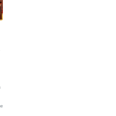
у
и
ме