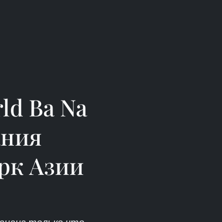
ld Ba Na
ания
рк Азии