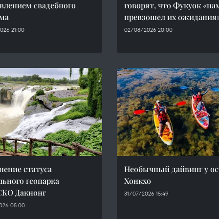
влением свадебного
говорят, что Фукуок «на
ма
превзошел их ожидания
026 21:00
02/08/2026 20:00
нение статуса
Необычный дайвинг у ос
льного геопарка
Хонкхо
КО Дакнонг
31/07/2026 15:49
026 05:00