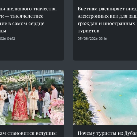
ня шелкового ткачества
Вьетнам расширяет внед
к — тысячелетнее
электронных виз для за
дие в самом сердце
граждан и иностранных
ицы
туристов
026 04:12
05/08/2026 03:16
ам становится ведущим
Почему туристы из Дуба