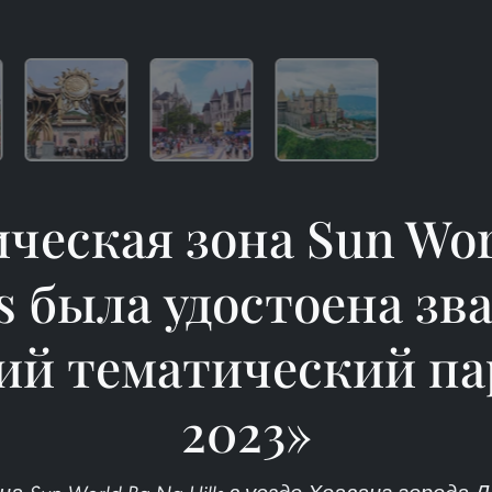
ческая зона Sun Wor
ls была удостоена зв
ий тематический па
2023»