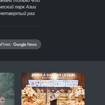
 Дананг только что
ческий парк Азии
в четвертый раз
амПлюс