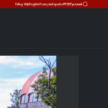
Tiếng Việt
English
Français
Español
Русский
中文