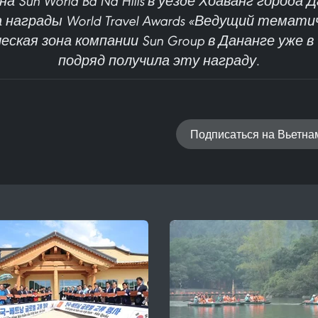
а Sun World Ba Na Hills в уезде Хоаванг города
награды World Travel Awards «Ведущий темати
ческая зона компании Sun Group в Дананге уже 
подряд получила эту награду.
Подписаться на Вьетн