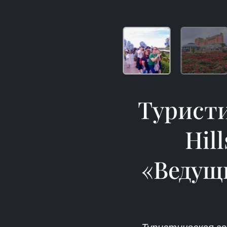
Туристи
Hil
«Ведущ