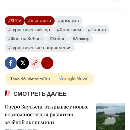
#SITEV
#выставка
#ярмарка
#туристический тур
#Хоанкием
#Чанган
#Фонгня-Кебанг
#Хойан
#Алжир
#туристические направления
Theo dõi VietnamPlus
СМОТРЕТЬ ДАЛЕЕ
Озеро Заутьенг открывает новые
возможности для развития
зелёной экономики