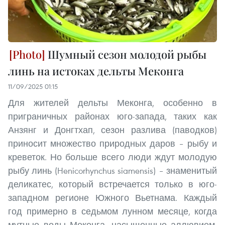
Шумный сезон молодой рыбы
линь на истоках дельты Меконга
11/09/2025 01:15
Для жителей дельты Меконга, особенно в
приграничных районах юго-запада, таких как
Анзянг и Донгтхап, сезон разлива (паводков)
приносит множество природных даров – рыбу и
креветок. Но больше всего люди ждут молодую
рыбу линь (Henicorhynchus siamensis) – знаменитый
деликатес, который встречается только в юго-
западном регионе Южного Вьетнама. Каждый
год примерно в седьмом лунном месяце, когда
мутные воды Меконга, насыщенные аллювием,