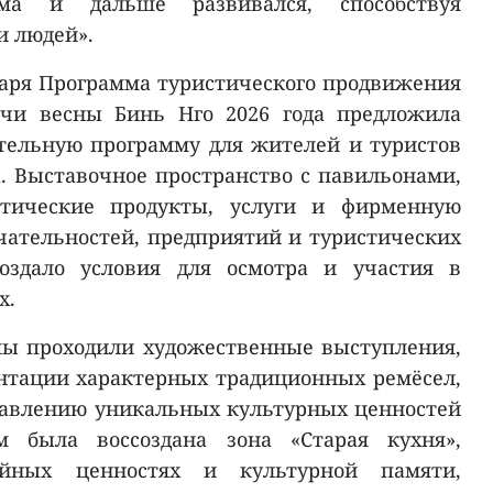
ма и дальше развивался, способствуя
 людей».
варя Программа туристического продвижения
ечи весны Бинь Нго 2026 года предложила
ельную программу для жителей и туристов
а. Выставочное пространство с павильонами,
тические продукты, услуги и фирменную
ательностей, предприятий и туристических
оздало условия для осмотра и участия в
х.
мы проходили художественные выступления,
нтации характерных традиционных ремёсел,
лавлению уникальных культурных ценностей
м была воссоздана зона «Старая кухня»,
йных ценностях и культурной памяти,