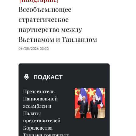
Всеобъемлющее
стратегическое
партнерство между
Вьетнамом и Таиландом
06/08/2026 00:30
ПОДКАСТ
Председатель
Национальной
ассамблеи и
Палаты
представителей
Королевства
Таиланд совершает