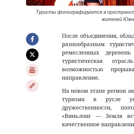
Туристы фотографируются в пространст
жителей Южно
После объединения, обла
разнообразным турист
ремесленных деревень
туристическая отра
возможностью проры
направление.
На новом этапе регион а
туризма в русле ус
дружественности, поэ
«Виньлонг — Земля вст
качественное направлени