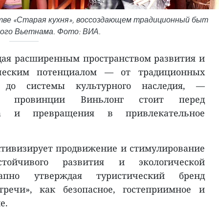
ве «Старая кухня», воссоздающем традиционный быт
го Вьетнама. Фото: ВИА.
дая расширенным пространством развития и
ическим потенциалом — от традиционных
 до системы культурного наследия, —
сль провинции Виньлонг стоит перед
ва и превращения в привлекательное
ктивизирует продвижение и стимулирование
тойчивого развития и экологической
тапно утверждая туристический бренд
речи», как безопасное, гостеприимное и
е.