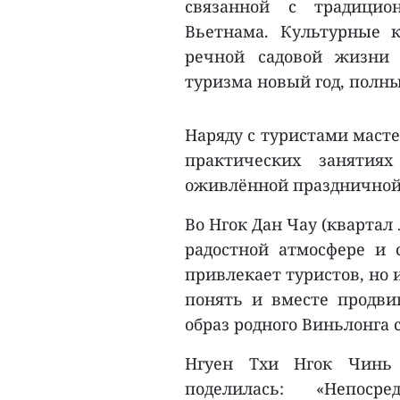
связанной с традици
Вьетнама. Культурные 
речной садовой жизни 
туризма новый год, полн
Наряду с туристами маст
практических занятия
оживлённой праздничной
Во Нгок Дан Чау (квартал
радостной атмосфере и 
привлекает туристов, но
понять и вместе продви
образ родного Виньлонга 
Нгуен Тхи Нгок Чинь 
поделилась: «Непоср