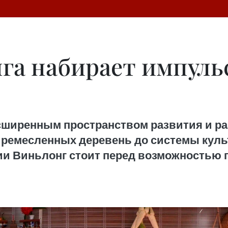
га набирает импульс
сширенным пространством развития и р
 ремесленных деревень до системы культ
ии Виньлонг стоит перед возможностью 