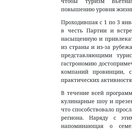
чтобы туризм Вьетна
повышению уровня жизни
Проходившая с 1 по 3 ян
в честь Партии и встр
насыщенную и привлекат
из страны и из-за рубеж
представляющими турис
гастрономию достопримеч
компаний провинции, с
практических активностя
В течение всей програм
кулинарные шоу и презе
что способствовало прос
региона. Наряду с эти
напоминающая о семе