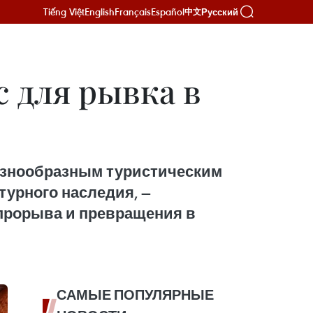
Tiếng Việt
English
Français
Español
Русский
中文
 для рывка в
азнообразным туристическим
урного наследия, —
прорыва и превращения в
САМЫЕ ПОПУЛЯРНЫЕ