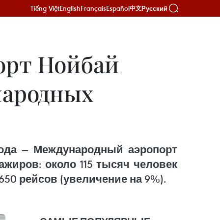
Tiếng Việt
English
Français
Español
Русский
中文
орт Нойбай
народных
 года — Международный аэропорт
жиров: около 115 тысяч человек
650 рейсов (увеличение на 9%).