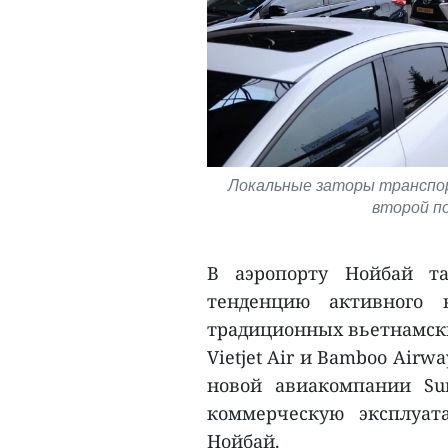
Локальные заторы транспор
второй по
В аэропорту Нойбай т
тенденцию активного 
традиционных вьетнамских
Vietjet Air и Bamboo Air
новой авиакомпании Sun
коммерческую эксплуат
Нойбай.