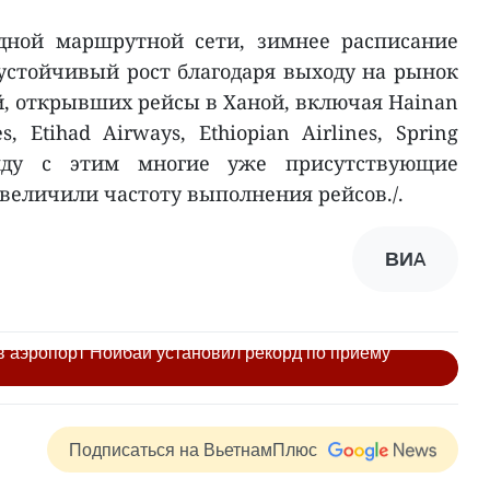
дной маршрутной сети, зимнее расписание
 устойчивый рост благодаря выходу на рынок
, открывших рейсы в Ханой, включая Hainan
es, Etihad Airways, Ethiopian Airlines, Spring
ряду с этим многие уже присутствующие
величили частоту выполнения рейсов./.
ВИA
в аэропорт Нойбай установил рекорд по приёму
Подписаться на ВьетнамПлюс