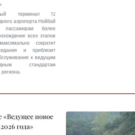
4
нный терминал T2
дного аэропорта Нойбай
т пассажирам более
рохождение всех этапов
максимально сократит
идания и приблизит
обслуживания к ведущим
родным стандартам
 региона.
 «Ведущее новое
2026 года»