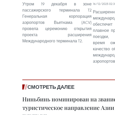
Утром 19 декабря в зоне
16/12/2025 02:3
пассажирского терминала T2
Расшире
Генеральная корпорация
междунаро
аэропортов Вьетнама (ACV)
обеспечи
провела церемонию открытия
плавное п
проекта расширения
поездки, 
Международного терминала T2.
время ож
качество 
междуна
аэропортов
СМОТРЕТЬ ДАЛЕЕ
Ниньбинь номинирован на звание
туристическое направление Азии 