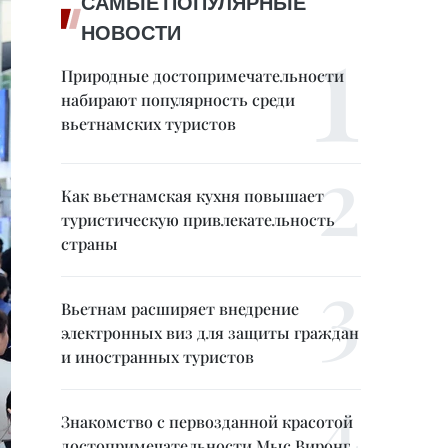
САМЫЕ ПОПУЛЯРНЫЕ
НОВОСТИ
Природные достопримечательности
набирают популярность среди
вьетнамских туристов
Как вьетнамская кухня повышает
туристическую привлекательность
страны
Вьетнам расширяет внедрение
электронных виз для защиты граждан
и иностранных туристов
Знакомство с первозданной красотой
достопримечательности Мыс Виронг