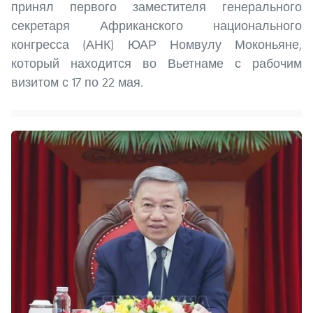
принял первого заместителя генерального
секретаря Африканского национального
конгресса (АНК) ЮАР Номвулу Моконьяне,
который находится во Вьетнаме с рабочим
визитом с 17 по 22 мая.