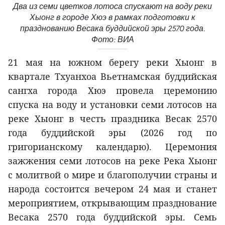
Два из семи цветков лотоса спускают на воду реки
Хыонг в городе Хюэ в рамках подготовки к
празднованию Весака буддийской эры 2570 года.
Фото: ВИА
21 мая на южном берегу реки Хыонг в
квартале Тхуанхоа Вьетнамская буддийская
сангха города Хюэ провела церемонию
спуска на воду и установки семи лотосов на
реке Хыонг в честь праздника Весак 2570
года буддийской эры (2026 год по
григорианскому календарю). Церемония
зажжения семи лотосов на реке Река Хыонг
с молитвой о мире и благополучии страны и
народа состоится вечером 24 мая и станет
мероприятием, открывающим празднование
Весака 2570 года буддийской эры. Семь