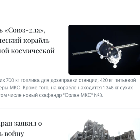
 «Союз-2.1а»,
ческий корабль
ной космической
них 700 кг топлива для дозаправки станции, 420 кг питьевой
ры МКС. Кроме того, на корабле находится 1 348 кг сухих
в том числе новый скафандр "Орлан-МКС" №8.
ран заявил о
ь войну