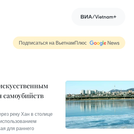
ВИА/Vietnam+
Подписаться на ВьетнамПлюс
 искусственным
я самоубийств
рез реку Хан в столице
 использованием
ная для раннего