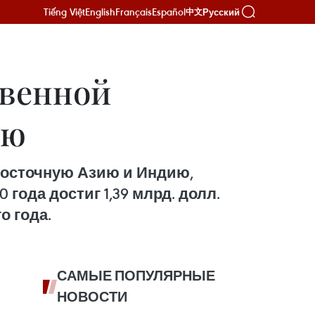
Tiếng Việt
English
Français
Español
Русский
中文
твенной
ию
Восточную Азию и Индию,
года достиг 1,39 млрд. долл.
о года.
САМЫЕ ПОПУЛЯРНЫЕ
НОВОСТИ