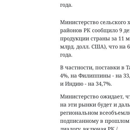
года.
Министерство сельского х
районов РК сообщило 9 де
продукции страны за 11 ме
млрд. долл. США), что на
года.
В частности, поставки в 
4%, на Филиппины - на 33
и Индию - на 34,7%.
Министерство ожидает, ч
на эти рынки будет и дал
региональном всеобъемл
подписанному в прошлом
диалогу, включая РК./.