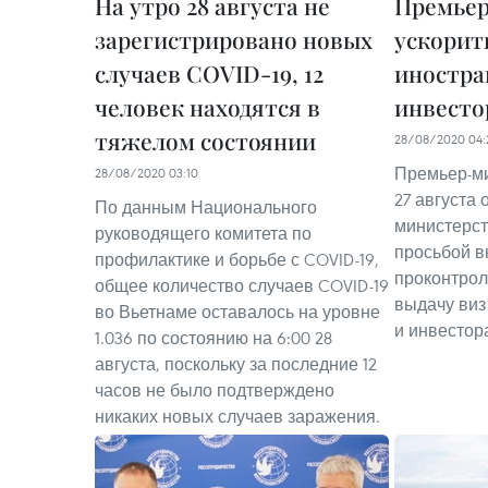
На утро 28 августа не
Премьер
зарегистрировано новых
ускорит
случаев COVID-19, 12
иностра
человек находятся в
инвесто
тяжелом состоянии
28/08/2020 04:
Премьер-ми
28/08/2020 03:10
27 августа 
По данным Национального
министерст
руководящего комитета по
просьбой в
профилактике и борьбе с COVID-19,
проконтрол
общее количество случаев COVID-19
выдачу виз
во Вьетнаме оставалось на уровне
и инвестор
1.036 по состоянию на 6:00 28
августа, поскольку за последние 12
часов не было подтверждено
никаких новых случаев заражения.