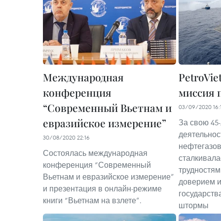
Международная
PetroVie
конференция
миссия 
“Современный Вьетнам и
03/09/2020 16:
евразийское измерение”
За свою 45
деятельнос
30/08/2020 22:16
нефтегазова
Состоялась международная
сталкивала
конференция “Современный
трудностям
Вьетнам и евразийское измерение”
доверием и
и презентация в онлайн-режиме
государств
книги “Вьетнам на взлете”.
штормы