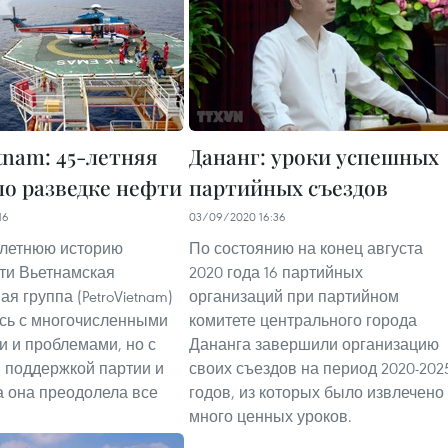
tnam: 45-летняя
Дананг: уроки успешных
по разведке нефти
партийных съездов
16
03/09/2020 16:36
-летнюю историю
По состоянию на конец августа
ти Вьетнамская
2020 года 16 партийных
я группа (PetroVietnam)
организаций при партийном
сь с многочисленными
комитете центрального города
и и проблемами, но с
Дананга завершили организацию
 поддержкой партии и
своих съездов на период 2020-202
а она преодолела все
годов, из которых было извлечено
много ценных уроков.