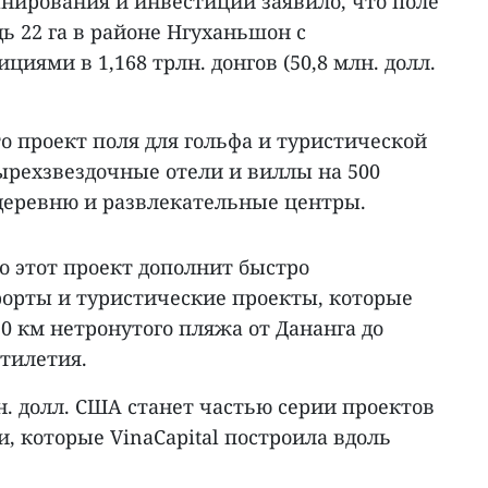
анирования и инвестиций заявило, что поле
ь 22 га в районе Нгуханьшон с
иями в 1,168 трлн. донгов (50,8 млн. долл.
то проект поля для гольфа и туристической
ырехзвездочные отели и виллы на 500
деревню и развлекательные центры.
о этот проект дополнит быстро
орты и туристические проекты, которые
30 км нетронутого пляжа от Дананга до
тилетия.
. долл. США станет частью серии проектов
, которые VinaCapital построила вдоль