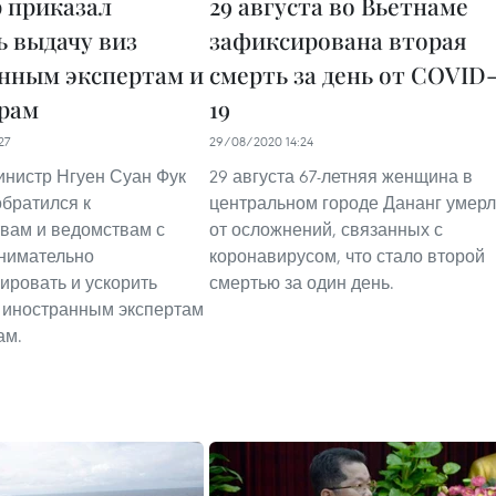
 приказал
29 августа во Вьетнаме
ь выдачу виз
зафиксирована вторая
нным экспертам и
смерть за день от COVID
рам
19
27
29/08/2020 14:24
нистр Нгуен Суан Фук
29 августа 67-летняя женщина в
обратился к
центральном городе Дананг умер
вам и ведомствам с
от осложнений, связанных с
нимательно
коронавирусом, что стало второй
ировать и ускорить
смертью за один день.
 иностранным экспертам
ам.