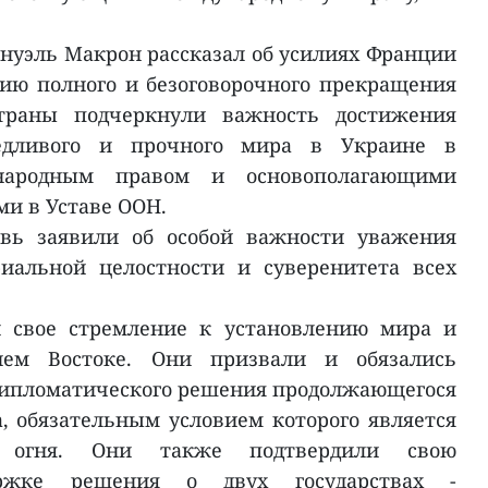
уэль Макрон рассказал об усилиях Франции
ию полного и безоговорочного прекращения
траны подчеркнули важность достижения
ведливого и прочного мира в Украине в
народным правом и основополагающими
и в Уставе ООН.
вь заявили об особой важности уважения
риальной целостности и суверенитета всех
и свое стремление к установлению мира и
нем Востоке. Они призвали и обязались
дипломатического решения продолжающегося
а, обязательным условием которого является
е огня. Они также подтвердили свою
ержке решения о двух государствах -