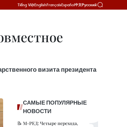
Tiếng Việt
English
Français
Español
Русский
中文
овместное
арственного визита президента
САМЫЕ ПОПУЛЯРНЫЕ
НОВОСТИ
📝 М-РЕД: Четыре перехода,