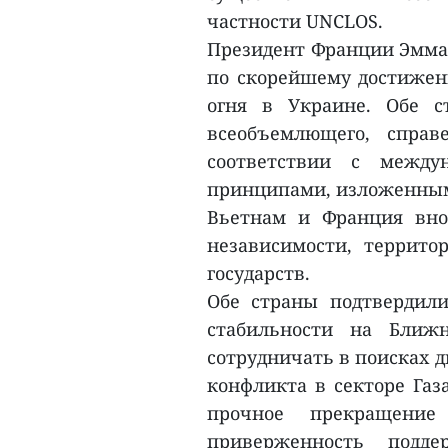
частности UNCLOS.
Президент Франции Эмман
по скорейшему достижен
огня в Украине. Обе с
всеобъемлющего, спра
соответствии с между
принципами, изложенным
Вьетнам и Франция вно
независимости, террито
государств.
Обе страны подтвердил
стабильности на Ближ
сотрудничать в поисках 
конфликта в секторе Газ
прочное прекращени
приверженность подд