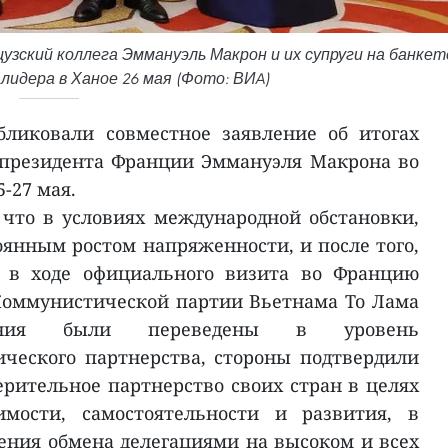
зский коллега Эммануэль Макрон и их супруги на банкет
лидера в Ханое 26 мая (Фото: ВИA)
ликовали совместное заявление об итогах
 президента Франции Эммануэля Макрона во
-27 мая.
 что в условиях международной обстановки,
янным ростом напряженности, и после того,
а в ходе официального визита во Францию
Коммунистической партии Вьетнама То Лама
шения были переведены в уровень
ческого партнерства, стороны подтвердили
ерительное партнерство своих стран в целях
имости, самостоятельности и развития, в
ения обмена делегациями на высоком и всех