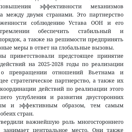
овышения эффективности механизмов
га между двумя странами. Это партнерство
рженности соблюдению Устава ООН и его
тремлении обеспечить стабильный и
орядок, а также на решимости предпринять
ные меры в ответ на глобальные вызовы.
ны приветствовали предстоящее принятие
действий на 2025-2028 годы по реализации
я о превращении отношений Вьетнама и
е стратегическое партнерство, а также их
 координации действий по реализации этого
шего углубления и развития двусторонних
ым и эффективным образом, тем самым
обеих стран.
твердили важнейшую роль многостороннего
Н занимает центральное место. Они также