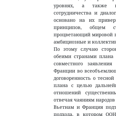
уровнях, а также п
сотрудничества и диало
основано на их приве
принципов, общем с
процветающий мировой п
амбициозные и коллектив
По этому случаю сторо
обеими странами плана 
совместного заявлени
Франции во всеобъемлюще
договоренность о тесной
плана с целью дальней
отношений существенн
отвечая чаяниям народов 
Вьетнам и Франция под
подхода, в котором ОО