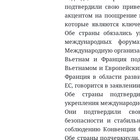
подтвердили свою приве
акцентом на поощрение и
которые являются ключ
Обе страны обязались 
международных форум
Международную организа
Вьетнам и Франция по
Вьетнамом и Европейским
Франция в области разви
ЕС, говорится в заявлении
Обе страны подтверд
укрепления международно
Они подтвердили сво
безопасности и стабиль
соблюдению Конвенции О
Обе страны подчеркнули,