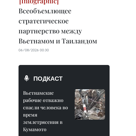
Всеобъемлющее
стратегическое
партнерство между
Вьетнамом и Таиландом
06/08/2026 00:30
ПОДКАСТ
Вьетнамские
рабочие отважно
спасли человека во
время
землетрясения в
Кумамото