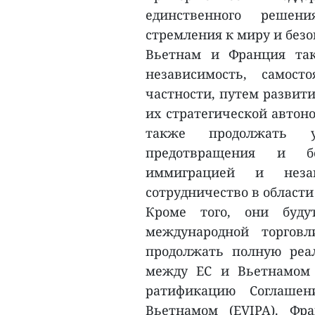
единственного решени
стремления к миру и безо
Вьетнам и Франция так
независимость, самост
частности, путем развит
их стратегической автоно
также продолжать у
предотвращения и б
иммиграцией и неза
сотрудничество в области
Кроме того, они буду
международной торговл
продолжать полную реа
между ЕС и Вьетнамом 
ратификацию Соглаше
Вьетнамом (EVIPA). Фр