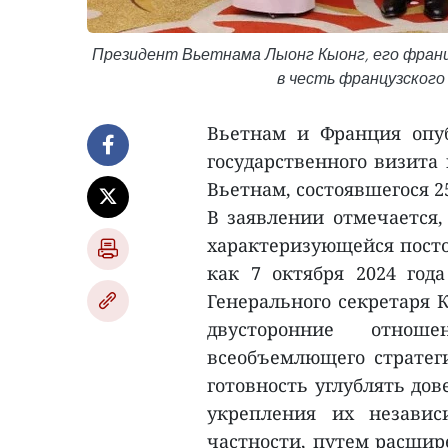
Президент Вьетнама Лыонг Кыонг, его францу
в честь французского 
Вьетнам и Франция опуб
государственного визита
Вьетнам, состоявшегося 25
В заявлении отмечается,
характеризующейся посто
как 7 октября 2024 год
Генерального секретаря 
двусторонние отно
всеобъемлющего стратеги
готовность углублять дов
укрепления их независ
частности, путем расшир