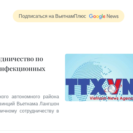
Подписаться на ВьетнамПлюс
удничество по
инфекционных
кого автономного района
овинций Вьетнама Лангшон
ничному сотрудничеству в