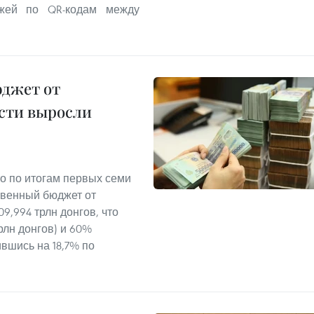
ежей по QR-кодам между
юджет от
сти выросли
о по итогам первых семи
твенный бюджет от
9,994 трлн донгов, что
рлн донгов) и 60%
ившись на 18,7% по