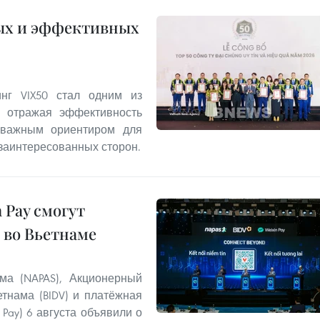
ых и эффективных
нг VIX50 стал одним из
, отражая эффективность
 важным ориентиром для
 заинтересованных сторон.
 Pay смогут
 во Вьетнаме
ма (NAPAS), Акционерный
тнама (BIDV) и платёжная
 Pay) 6 августа объявили о