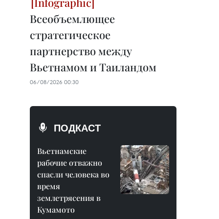
Всеобъемлющее
стратегическое
партнерство между
Вьетнамом и Таиландом
06/08/2026 00:30
ПОДКАСТ
Вьетнамские
рабочие отважно
спасли человека во
время
землетрясения в
Кумамото