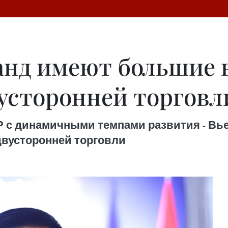
анд имеют большие
вусторонней торговл
Р с динамичными темпами развития - Вь
вусторонней торговли