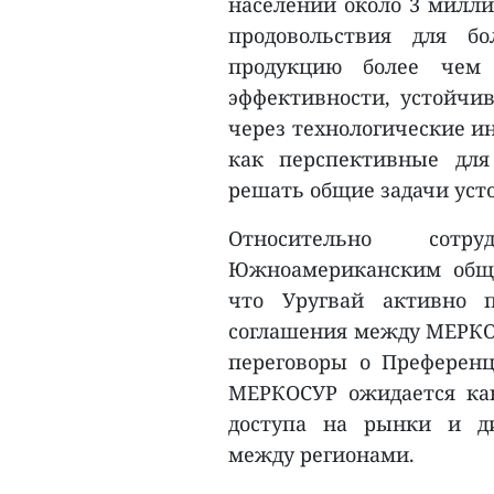
населении около 3 милли
продовольствия для б
продукцию более чем
эффективности, устойчи
через технологические и
как перспективные для
решать общие задачи уст
Относительно сот
Южноамериканским общи
что Уругвай активно п
соглашения между МЕРКО
переговоры о Преферен
МЕРКОСУР ожидается ка
доступа на рынки и д
между регионами.