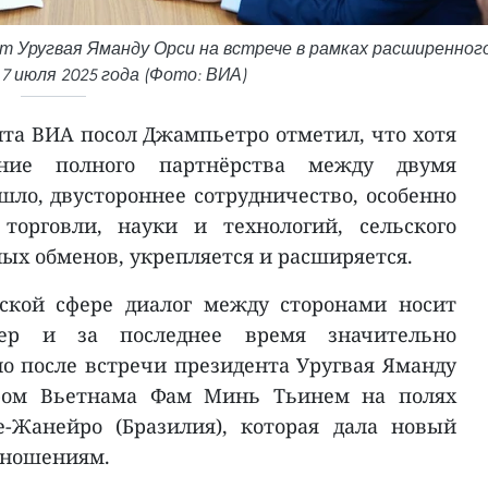
т Уругвая Яманду Орси на встрече в рамках расширенног
 июля 2025 года (Фото: ВИА)
та ВИА посол Джампьетро отметил, что хотя
ение полного партнёрства между двумя
шло, двустороннее сотрудничество, особенно
торговли, науки и технологий, сельского
ных обменов, укрепляется и расширяется.
ской сфере диалог между сторонами носит
тер и за последнее время значительно
но после встречи президента Уругвая Яманду
ром Вьетнама Фам Минь Тьинем на полях
-Жанейро (Бразилия), которая дала новый
тношениям.