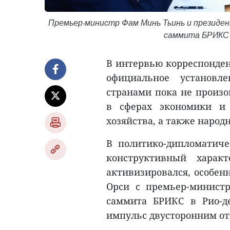
Премьер-министр Фам Минь Тьинь и президен
саммита БРИКС 7
В интервью корреспонден
официальное установл
странами пока не произо
в сферах экономики и 
хозяйства, а также народ
В политико-дипломатиче
конструктивный харак
активизировался, особен
Орси с премьер-минист
саммита БРИКС в Рио-де
импульс двусторонним о